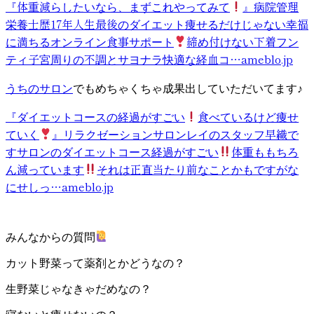
『体重減らしたいなら、まずこれやってみて
』
病院管理
栄養士歴17年人生最後のダイエット痩せるだけじゃない幸福
に満ちるオンライン食事サポート
締め付けない下着フン
ティ子宮周りの不調とサヨナラ快適な経血コ…
ameblo.jp
うちのサロン
でもめちゃくちゃ成果出していただいてます♪
『ダイエットコースの経過がすごい
食べているけど痩せ
ていく
』
リラクゼーションサロンレイのスタッフ早織で
すサロンのダイエットコース経過がすごい
体重ももちろ
ん減っています
それは正直当たり前なことかもですがな
にせしっ…
ameblo.jp
みんなからの質問
カット野菜って薬剤とかどうなの？
生野菜じゃなきゃだめなの？