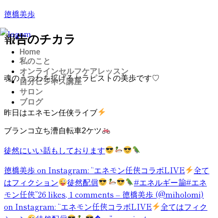
徳橋美歩
報告のチカラ
Home
私のこと
オンラインセルフケアレッスン
魂のうつわを拡げるセラピストの美歩です♡
自分ビジネス講座
サロン
ブログ
昨日はエネモン任侠ライブ
ブランコ立ち漕自転車2ケツ
徒然にいい話もしております
徳橋美歩 on Instagram: “エネモン任侠コラボLIVE
全て
はフィクション
徒然配信
#エネルギー論#エネ
モン任侠”
26 likes, 1 comments – 徳橋美歩 (@miholomi)
on Instagram: “エネモン任侠コラボLIVE
全てはフィク