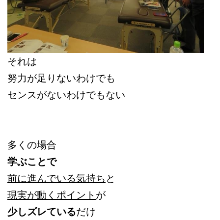
それは
努力が足りないわけでも
センスがないわけでもない
多くの場合
学ぶことで
前に進んでいる気持ち
と
現実が動くポイント
が
少しズレている
だけ