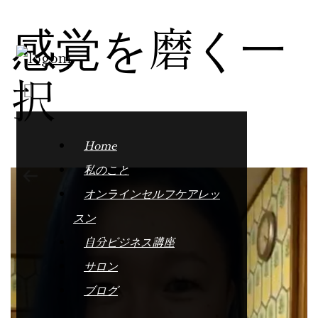
感覚を磨く一
択
Home
私のこと
オンラインセルフケアレッ
スン
自分ビジネス講座
サロン
ブログ