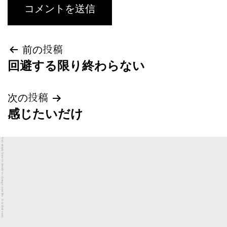
投
前の投稿
回避する限り終わらない
稿
ナ
次の投稿
感じたいだけ
ビ
ゲ
You simply have to decide to change your life. It is that easy.
ー
シ
ョ