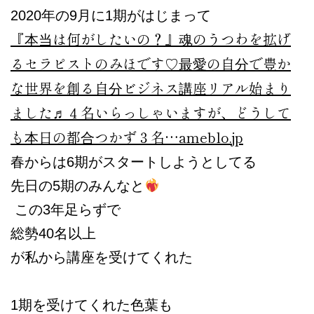
2020年の9月に1期がはじまって
『本当は何がしたいの？』
魂のうつわを拡げ
るセラピストのみほです♡最愛の自分で豊か
な世界を創る自分ビジネス講座リアル始まり
ました♬４名いらっしゃいますが、どうして
も本日の都合つかず３名…
ameblo.jp
春からは6期がスタートしようとしてる
先日の5期のみんなと
この3年足らずで
総勢40名以上
が私から講座を受けてくれた
1期を受けてくれた色葉も