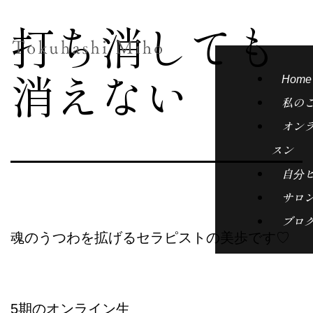
打ち消しても
消えない
Home
私の
オン
スン
自分
サロ
ブロ
魂のうつわを拡げるセラピストの美歩です♡
5期のオンライン生