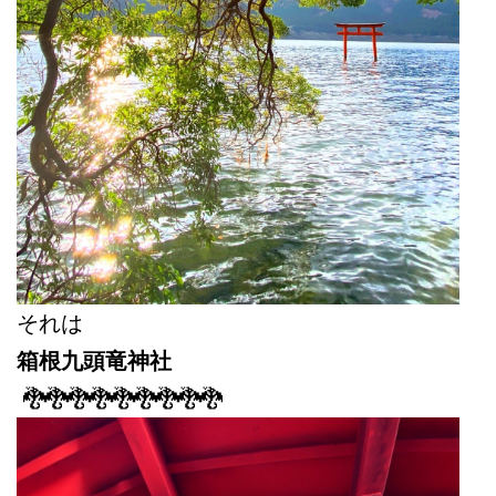
それは
箱根九頭竜神社
🐉🐉🐉🐉🐉🐉🐉🐉🐉