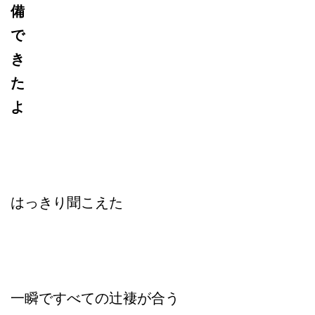
備
で
き
た
よ
はっきり聞こえた
一瞬ですべての辻褄が合う