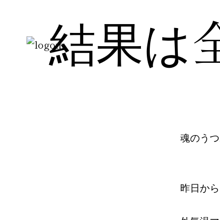
結果は
魂のうつ
昨日から