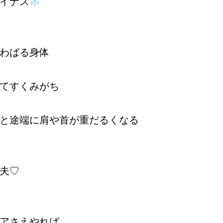
イナス
わばる身体
てすくみがち
と途端に肩や首が重だるくなる
夫♡
アさえやれば