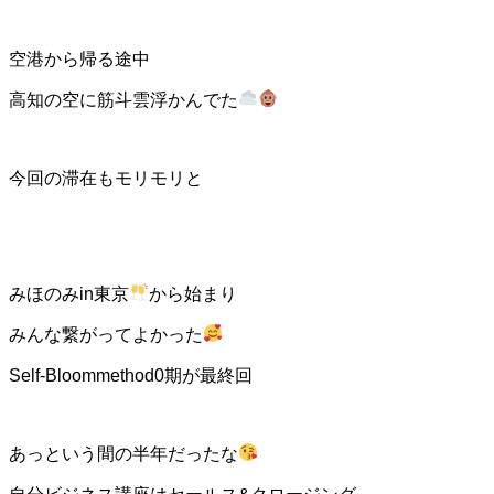
空港から帰る途中
高知の空に筋斗雲浮かんでた
今回の滞在もモリモリと
みほのみin東京
から始まり
みんな繋がってよかった
Self-Bloommethod0期が最終回
あっという間の半年だったな