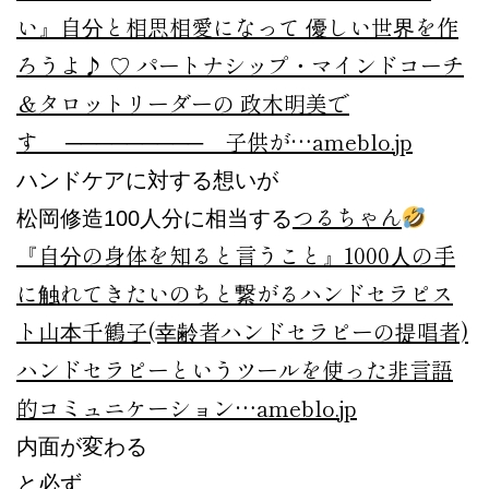
い』
自分と相思相愛になって 優しい世界を作
ろうよ♪ ♡ パートナシップ・マインドコーチ
＆タロットリーダーの 政木明美で
す ───────── 子供が…
ameblo.jp
ハンドケアに対する想いが
つるちゃん
松岡修造100人分に相当する
『自分の身体を知ると言うこと』
1000人の手
に触れてきたいのちと繋がるハンドセラピス
ト山本千鶴子(幸齢者ハンドセラピーの提唱者)
ハンドセラピーというツールを使った非言語
的コミュニケーション…
ameblo.jp
内面が変わる
と必ず