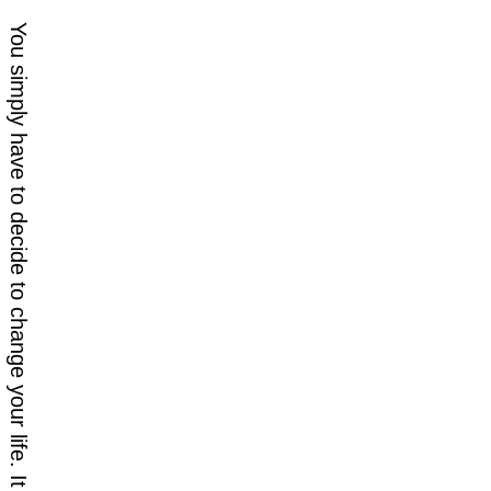
ゲ
You simply have to decide to change your life. It is that easy.
ー
シ
ョ
ン