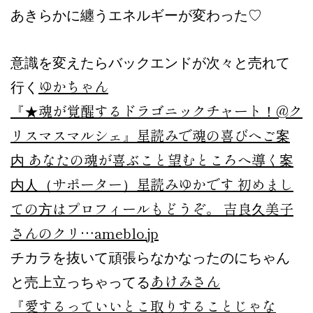
あきらかに纏うエネルギーが変わった♡
意識を変えたらバックエンドが次々と売れて
ゆかちゃん
行く
『★魂が覚醒するドラゴニックチャート！@ク
リスマスマルシェ』
星読みで魂の喜びへご案
内 あなたの魂が喜ぶこと望むところへ導く案
内人（サポーター）星読みゆかです 初めまし
ての方はプロフィールもどうぞ。 吉良久美子
さんのクリ…
ameblo.jp
チカラを抜いて頑張らなかなったのにちゃん
あけみさん
と売上立っちゃってる
『愛するっていいとこ取りすることじゃな