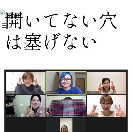
開いてない穴
は塞げない