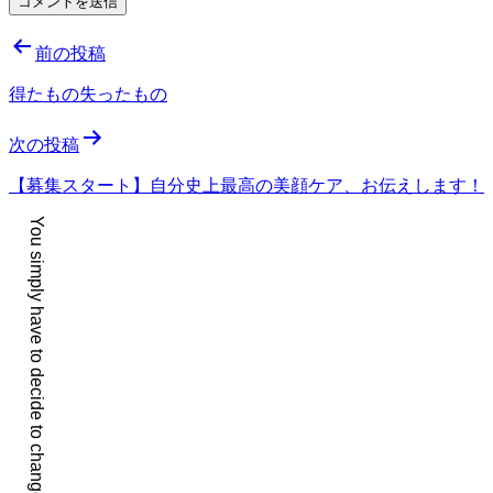
投
前の投稿
稿
得たもの失ったもの
ナ
次の投稿
ビ
ゲ
【募集スタート】自分史上最高の美顔ケア、お伝えします！
ー
You simply have to decide to change your life. It is that easy.
シ
ョ
ン