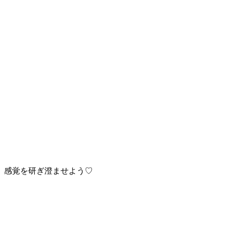
感覚を研ぎ澄ませよう♡