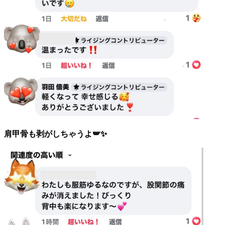
肩甲骨も剥がしちゃうよ🪽✨