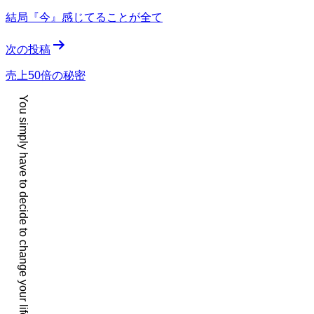
稿
結局『今』感じてることが全て
ナ
次の投稿
ビ
ゲ
売上50倍の秘密
ー
You simply have to decide to change your life. It is that easy.
シ
ョ
ン