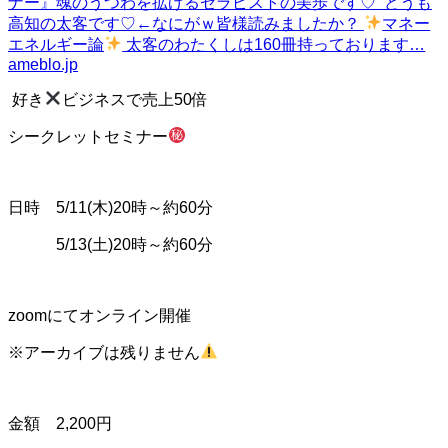
ナー』
魂のうつわを拡げるセラピストの美歩です♡ どうも
高知の太客です♡←なにがｗ皆様読みましたか？
マネー
エネルギー論
太客のわたくしは160冊持っております…
ameblo.jp
好き
ビジネスで売上50倍
シークレットセミナー
日時 5/11(木)20時～約60分
5/13(土)20時～約60分
zoomにてオンライン開催
※アーカイブは残りません
金額 2,200円