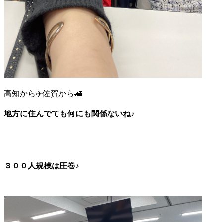
高知から✈️佐賀から🚄
地方に住んでても何にも関係ないね♪
３００人規模は圧巻♪