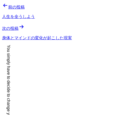
投
前の投稿
稿
人生を全うしよう
ナ
次の投稿
ビ
ゲ
身体とマインドの変化が起こした現実
ー
You simply have to decide to change your life. It is that easy.
シ
ョ
ン