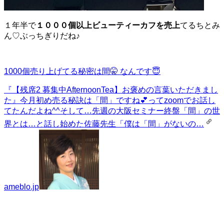
１年半で
１０００個以上ビューティーカフを売上
てるちとみ
ん♡ぶっちぎりだね♪
1000個売り上げてる秘密は間🤫 なんです😇
『【残席2 募集中AfternoonTea】お褒めの言葉いただきまし
た』
今月初め売る秘訣は「間」ですね💕︎ってzoomでお話し
てたんだよね^^そして…先週の大阪セミナー終盤「間」の世
界とは…と話し始めた佐藤先生「僕は「間」がないの…
ameblo.jp