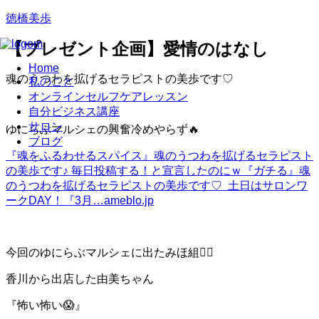
徳橋美歩
【プレゼント企画】愛情のはなし
Home
魂のうつわを拡げるセラピストの美歩です♡
私のこと
オンラインセルフケアレッスン
自分ビジネス講座
サロン
ゆにらぶマルシェの興奮冷めやらず🔥
ブログ
『魂をふるわせるスパイス』
魂のうつわを拡げるセラピスト
の美歩です♪ 毎日投稿する！と宣言したのにｗ『ガチる』魂
のうつわを拡げるセラピストの美歩です♡ 土日はサロンワ
ークDAY！『3月…
ameblo.jp
今回のゆにらぶマルシェに出たみほ組❤️‍🔥
香川から出店した由美ちゃん
『怖い怖い😱』