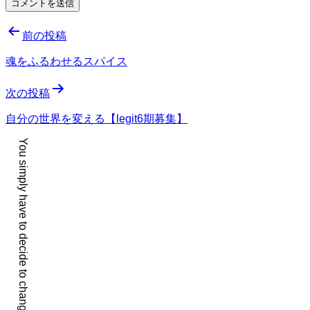
投
前の投稿
稿
魂をふるわせるスパイス
ナ
次の投稿
ビ
ゲ
自分の世界を変える【legit6期募集】
ー
You simply have to decide to change your life. It is that easy.
シ
ョ
ン