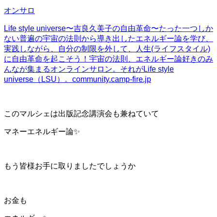
オンサロ
Life style universe〜吉良久美子の自由革命〜
たった一つしか
ない普遍の宇宙の法則から導き出したエネルギー論を学び、
実践しながら、自分の制限を外して、人生(ライフスタイル)
に自由革命を起こそう！宇宙の法則、エネルギー論好きのみ
んなが集まるオンラインサロン。それがLife style
universe（LSU）。
community.camp-fire.jp
このマルシェは出版記念講演会も兼ねていて
マネーエネルギー論✨
もう皆様お手に取りましたでしょうか
お金も