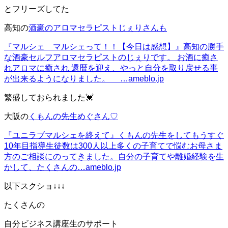
とフリーズしてた
高知の
酒豪のアロマセラピストじぇりさんも
『マルシェ マルシェって！！【今日は感想】』
高知の勝手
な酒豪セルフアロマセラピストのじぇりです。 お酒に癒さ
れアロマに癒され 還暦を迎え、やっと自分を取り戻せる事
が出来るようになりました。 …
ameblo.jp
繁盛しておられました💓
大阪の
くもんの先生めぐさん♡
『ユニラブマルシェを終えて』
くもんの先生をしてもうすぐ
10年目指導生徒数は300人以上多くの子育てで悩むお母さま
方のご相談にのってきました。自分の子育てや離婚経験を生
かして、たくさんの…
ameblo.jp
以下スクショ↓↓↓
たくさんの
自分ビジネス講座生のサポート