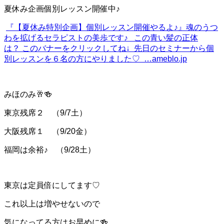
夏休み企画個別レッスン開催中♪
『【夏休み特別企画】個別レッスン開催やるよ♪』
魂のうつ
わを拡げるセラピストの美歩です♪ この青い髪の正体
は？ このバナーをクリックしてね↓ 先日のセミナーから個
別レッスンを６名の方にやりました♡ …
ameblo.jp
みほのみ🥂🍻
東京残席２ （9/7土）
大阪残席１ （9/20金）
福岡は余裕♪ （9/28土）
東京は定員倍にしてます♡
これ以上は増やせないので
気になってる方はお早めに🍻