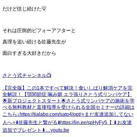
だけど信じ続けた💡
それは圧倒的ビフォーアフターと
真理を追い続ける佐藤先生が
面白すぎる大好きだから
さとう式チャンネル📺
【完全版】この1本ですべて解決！食いしばり解消ケアを完
全解説！【顎関節症 噛み癖 エラ張りさとう式リンパケア】
🌟新プロジェクトスタート🌟さとう式リンパケアの施術を学
べる無料教材と直接指導を受けられる全国セミナーの詳細は
こちら↓https://tialabo.com/sato4/opt/⭐️まだ友達追加してない
人へ⭐️⬇️佐藤先生と繋がる⬇️https://lin.ee/spHyFy5【 ⬇︎お友達
追加でプレゼント⬇︎…
youtu.be