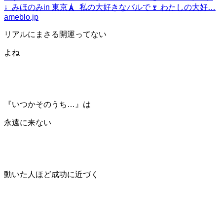
↓ みほのみin 東京🗼 私の大好きなバルで🍷 わたしの大好…
ameblo.jp
リアルにまさる開運ってない
よね
『いつかそのうち…』は
永遠に来ない
動いた人ほど成功に近づく