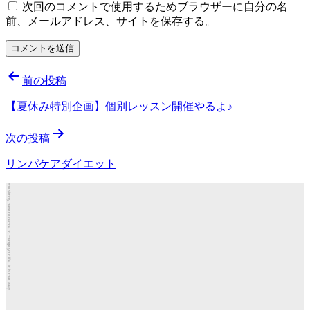
次回のコメントで使用するためブラウザーに自分の名
前、メールアドレス、サイトを保存する。
投
前の投稿
稿
【夏休み特別企画】個別レッスン開催やるよ♪
ナ
次の投稿
ビ
ゲ
リンパケアダイエット
ー
You simply have to decide to change your life. It is that easy.
シ
ョ
ン