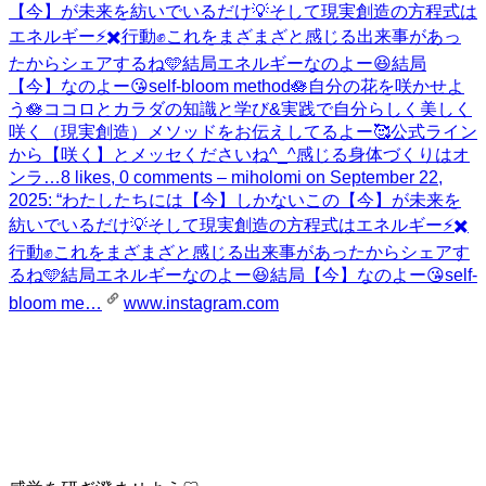
【今】が未来を紡いでいるだけ💡そして現実創造の方程式は
エネルギー⚡️✖️行動✊これをまざまざと感じる出来事があっ
たからシェアするね🩵結局エネルギーなのよー😆結局
【今】なのよー😘self-bloom method🪷自分の花を咲かせよ
う🪷ココロとカラダの知識と学び&実践で自分らしく美しく
咲く（現実創造）メソッドをお伝えしてるよー🥰公式ライン
から【咲く】とメッセくださいね^_^感じる身体づくりはオ
ンラ…
8 likes, 0 comments – miholomi on September 22,
2025: “わたしたちには【今】しかないこの【今】が未来を
紡いでいるだけ💡そして現実創造の方程式はエネルギー⚡️✖️
行動✊これをまざまざと感じる出来事があったからシェアす
るね🩵結局エネルギーなのよー😆結局【今】なのよー😘self-
bloom me…
www.instagram.com