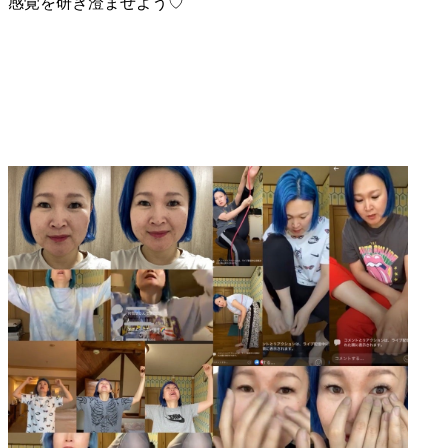
感覚を研ぎ澄ませよう♡