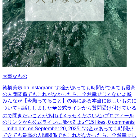
大事なもの
徳橋美歩 on Instagram: “お金があっても時間ができても最高
の人間関係でもこれがなかったら、全然幸せじゃないよ😀
みんなが【今願ってること】の奥にある本当に欲しいものに
ついてお話ししました❤️公式ラインから質問受け付けている
ので聞きたいことがあればメッセくださいね♪プロフィール
のリンクから公式ラインに飛べるよ🔗”
15 likes, 0 comments
– miholomi on September 20, 2025: “お金があっても時間が
できても最高の人間関係でもこれがなかったら、全然幸せじ