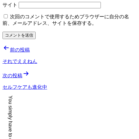
サイト
次回のコメントで使用するためブラウザーに自分の名
前、メールアドレス、サイトを保存する。
投
前の投稿
稿
それでええねん
ナ
次の投稿
ビ
ゲ
セルフケアも進化中
ー
シ
ョ
ン