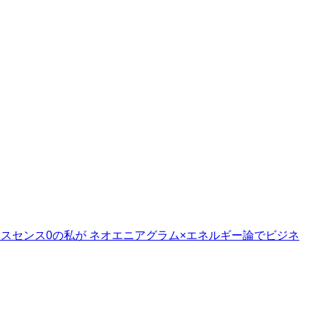
スセンス0の私が ネオエニアグラム×エネルギー論でビジネ