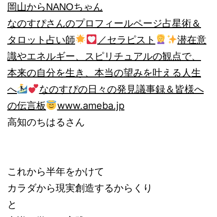
岡山からNANOちゃん
なのすぴさんのプロフィールページ
占星術＆
タロット占い師
／セラピスト
潜在意
識やエネルギー、スピリチュアルの観点で、
本来の自分を生き、本当の望みを叶える人生
へ
なのすぴの日々の発見議事録＆皆様へ
の伝言板
www.ameba.jp
高知のちはるさん
これから半年をかけて
カラダから現実創造するからくり
と