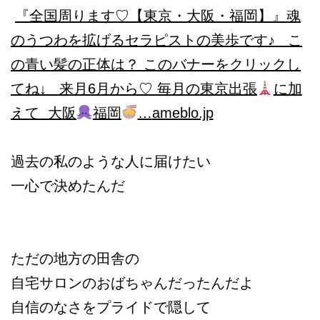
『全国周ります♡【東京・大阪・福岡】』
魂
のうつわを拡げるセラピストの美歩です♪ こ
の青い髪の正体は？ このバナーをクリックし
てね↓ 来月6月から♡ 毎月の東京出張
に加
えて 大阪
福岡
…
ameblo.jp
過去の私のような人に届けたい
一心で決めたんだ
ただの地方の田舎の
自宅サロンのおばちゃんだったんだよ
自信のなさをプライドで隠して