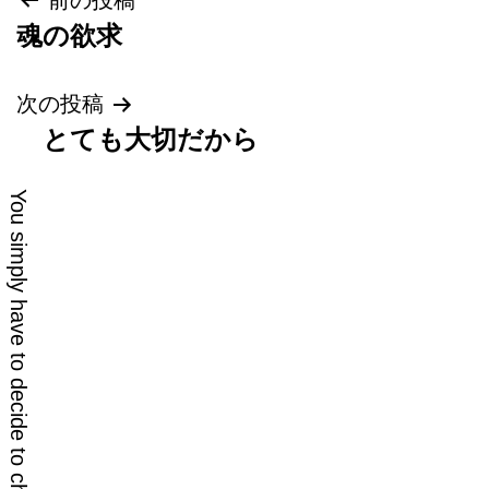
投
前の投稿
魂の欲求
稿
ナ
次の投稿
とても大切だから
ビ
ゲ
You simply have to decide to change your life. It is that easy.
ー
シ
ョ
ン