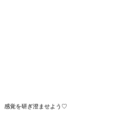
感覚を研ぎ澄ませよう♡