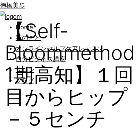
徳橋美歩
【Self-
Home
私のこと
Bloommethod
オンラインセルフケアレッスン
自分ビジネス講座
1期高知】１回
サロン
ブログ
目からヒップ
－５センチ