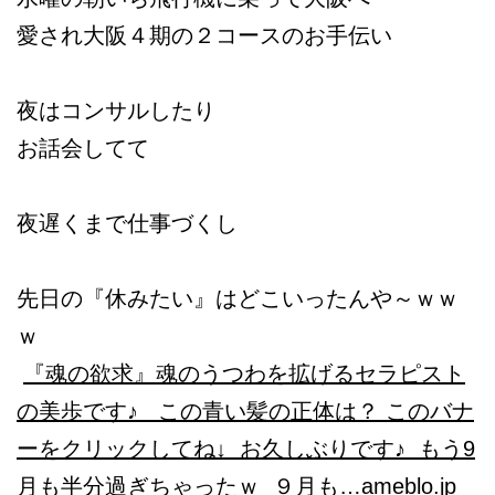
愛され大阪４期の２コースのお手伝い
夜はコンサルしたり
お話会してて
夜遅くまで仕事づくし
先日の『休みたい』はどこいったんや～ｗｗ
ｗ
『魂の欲求』
魂のうつわを拡げるセラピスト
の美歩です♪ この青い髪の正体は？ このバナ
ーをクリックしてね↓ お久しぶりです♪ もう9
月も半分過ぎちゃったｗ ９月も…
ameblo.jp