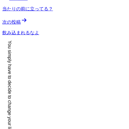
稿
当たりの前に立ってる？
ナ
次の投稿
ビ
ゲ
飲み込まれるなよ
ー
You simply have to decide to change your life. It is that easy.
シ
ョ
ン