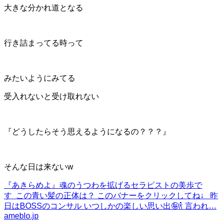
大きな分かれ道となる
行き詰まってる時って
みたいようにみてる
受入れないと受け取れない
『どうしたらそう思えるようになるの？？？』
そんな日は来ないw
『あきらめよ』
魂のうつわを拡げるセラピストの美歩で
す この青い髪の正体は？ このバナーをクリックしてね↓ 昨
日はBOSSのコンサル いつしかの楽しい思い出🤪🍾 言われ…
ameblo.jp