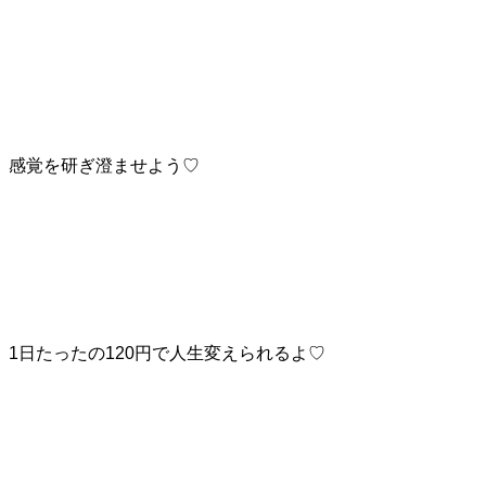
感覚を研ぎ澄ませよう♡
1日たったの120円で人生変えられるよ♡