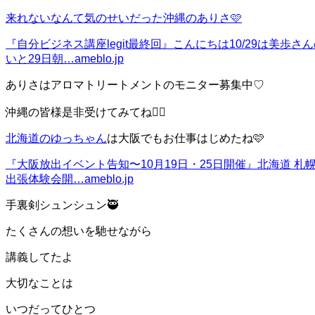
来れないなんて気のせいだった沖縄のありさ🩷
『自分ビジネス講座legit最終回』
こんにちは10/29は美歩
いと29日朝…
ameblo.jp
ありさはアロマトリートメントのモニター募集中♡
沖縄の皆様是非受けてみてね❤️‍🔥
北海道のゆっちゃん
は大阪でもお仕事はじめたね🩷
『大阪放出イベント告知〜10月19日・25日開催』
北海道 札幌
出張体験会開…
ameblo.jp
手裏剣シュンシュン🥷
たくさんの想いを馳せながら
講義してたよ
大切なことは
いつだってひとつ