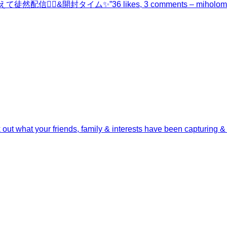
終えて徒然配信❤️‍🔥&開封タイム✨”
36 likes, 3 comments – mi
out what your friends, family & interests have been capturing &