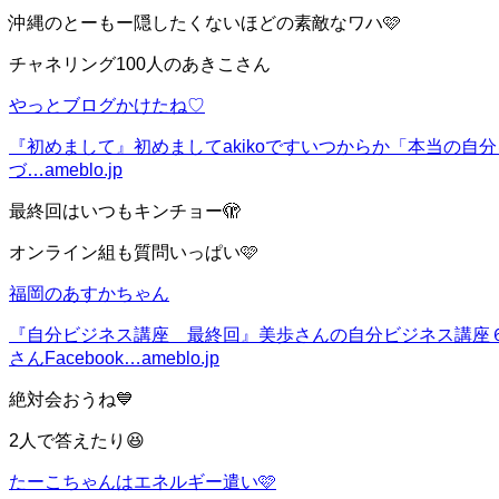
沖縄のとーもー隠したくないほどの素敵なワハ🩷
チャネリング100人のあきこさん
やっとブログかけたね♡
『初めまして』
初めましてakikoですいつからか「本当の
づ…
ameblo.jp
最終回はいつもキンチョー🫣
オンライン組も質問いっぱい🩷
福岡のあすかちゃん
『自分ビジネス講座 最終回』
美歩さんの自分ビジネス講座
さんFacebook…
ameblo.jp
絶対会おうね💙
2人で答えたり😆
たーこちゃんはエネルギー遣い🩷