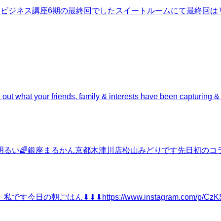
ビジネス講座6期の最終回でしたスイートルームにて最終回は
out what your friends, family & interests have been capturing &
明るい🌈銀座まるかん京都木津川店松山みどりです先日初のコ
はん⬇︎⬇︎⬇︎https://www.instagram.com/p/CzK