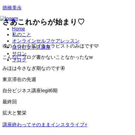
徳橋美歩
さあこれからが始まり♡
Home
私のこと
オンラインセルフケアレッスン
魂のうつわを拡げるセラピストのみほです🩷
自分ビジネス講座
サロン
こんなにブログ書かないことなかったなw
ブログ
みほは今さなぎ期なのです🦋
東京滞在の先週
自分ビジネス講座legit6期
最終回
拡大と繁栄
講座終わってそのままインスタライブ⚡️