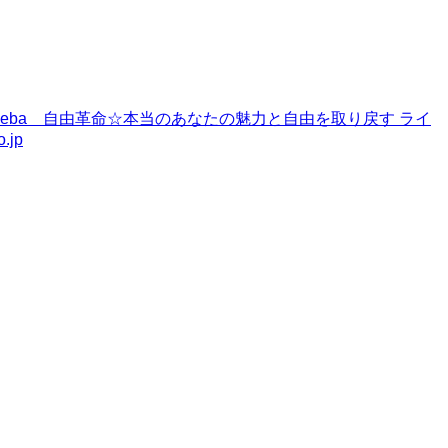
meba
自由革命☆本当のあなたの魅力と自由を取り戻す ライ
.jp