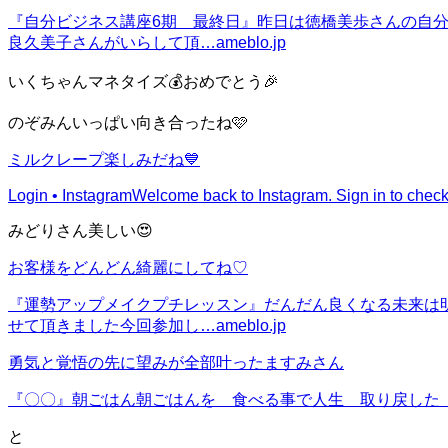
『自分ビジネス講座6期 最終日』
昨日は徳橋美歩さんの自分
良久美子さんがいらして頂…
ameblo.jp
いくちゃんマネタイズ💰おめでとう🎉
のぞみんいっぱい向き合ったね🩷
ミルクレープ楽しみだね💙
Login • Instagram
Welcome back to Instagram. Sign in to check 
みどりさん美しい😍
お客様をどんどん綺麗にしてね♡
『運勢アップメイクプチレッスン』
だんだん良くなる未来は
せて頂きました今回参加し…
ameblo.jp
勇気と覚悟の先に望みが全部叶ったますみさん
『〇〇』
朝ごはん朝ごはんを 食べる事で人生 取り戻した 私です今日の朝ご
と