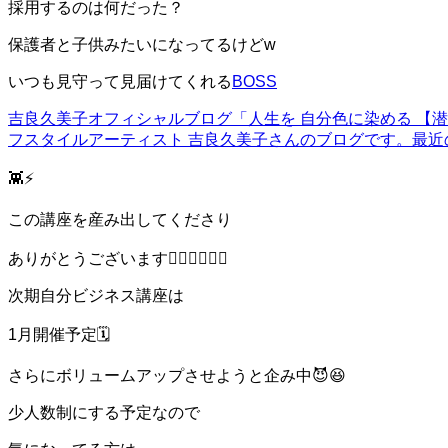
採用するのは何だった？
保護者と子供みたいになってるけどw
いつも見守って見届けてくれる
BOSS
吉良久美子オフィシャルブログ「人生を 自分色に染める 【潜在感
フスタイルアーティスト 吉良久美子さんのブログです。最近
👾⚡️
この講座を産み出してくださり
ありがとうございます❤️‍🔥❤️‍🔥❤️‍🔥
次期自分ビジネス講座は
1月開催予定🗓️
さらにボリュームアップさせようと企み中😈😆
少人数制にする予定なので