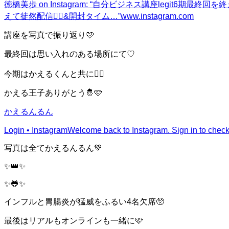
徳橋美歩 on Instagram: “自分ビジネス講座legit6期最終回を
えて徒然配信❤️‍🔥&開封タイム…”
www.instagram.com
講座を写真で振り返り🩷
最終回は思い入れのある場所にて♡
今期はかえるくんと共に❤️‍🔥
かえる王子ありがとう🤴🩷
かえるんるん
Login • Instagram
Welcome back to Instagram. Sign in to check 
写真は全てかえるんるん💚
✨👑✨
✨🐸✨
インフルと胃腸炎が猛威をふるい4名欠席🥺
最後はリアルもオンラインも一緒に🩷