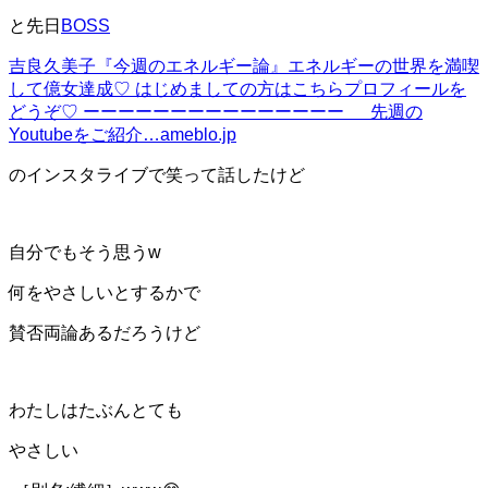
と先日
BOSS
吉良久美子『今週のエネルギー論』
エネルギーの世界を満喫
して億女達成♡ はじめましての方はこちらプロフィールを
どうぞ♡ ーーーーーーーーーーーーーーー 先週の
Youtubeをご紹介…
ameblo.jp
のインスタライブで笑って話したけど
自分でもそう思うw
何をやさしいとするかで
賛否両論あるだろうけど
わたしはたぶんとても
やさしい