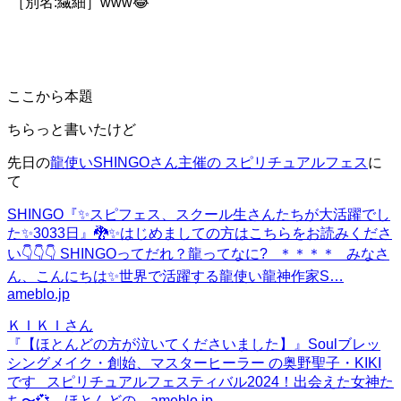
［別名:繊細］
www😂
ここから本題
ちらっと書いたけど
先日の
龍使いSHINGOさん主催の スピリチュアルフェス
に
て
SHINGO『✨スピフェス、スクール生さんたちが大活躍でし
た✨3033日』
🐉✨はじめましての方はこちらをお読みくださ
い👇👇👇 SHINGOってだれ？龍ってなに? ＊＊＊＊ みなさ
ん、こんにちは✨世界で活躍する龍使い龍神作家S…
ameblo.jp
ＫＩＫＩさん
『【ほとんどの方が泣いてくださいました】』
Soulブレッ
シングメイク・創始、マスターヒーラー の奥野聖子・KIKI
です スピリチュアルフェスティバル2024！出会えた女神た
ち〜💞 ほとんどの…
ameblo.jp