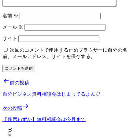
名前
※
メール
※
サイト
次回のコメントで使用するためブラウザーに自分の名
前、メールアドレス、サイトを保存する。
投
前の投稿
稿
自分ビジネス無料相談会はじまってるよん♡
ナ
次の投稿
ビ
ゲ
【残席わずか】無料相談会は今月まで
ー