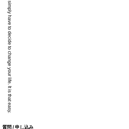
You simply have to decide to change your life. It is that easy.
シ
ョ
ン
質問 / 申し込み