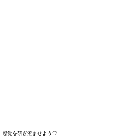
感覚を研ぎ澄ませよう♡