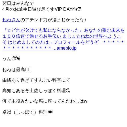
翌日はみんなで
4月のお誕生日遊び尽くすVIP DAY🎂👏
ねねさん
のアテンド力が凄まじかったな♪
『☆どれが欠けても私にならなかった』
あなたの望む未来を
１００倍速で魅せるお手伝い まじょ☆ねねの世界へようこ
そ はじめましての方は→プロフィールをどうぞ ＊＊＊＊＊
＊＊＊＊＊＊＊＊＊＊＊…
ameblo.jp
うん🥺💓
ねねは最高❤️‍🔥
由緒あり過ぎてすんごい料亭にて
高知もあるぞ土佐しっぽく料理🤔
何で主役みたいな席に座ってんだわしはw
卓袱（しっぽく）料理🍽