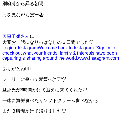
別府湾から昇る朝陽
海を見ながらぼー🏖
美恵子姐さん
に
大変お世話になりっぱなしの３日間でした♡
Login • Instagram
Welcome back to Instagram. Sign in to
check out what your friends, family & interests have been
capturing & sharing around the world.
www.instagram.com
ありがとね❤️‍🔥
フェリーに乗って愛媛へ(^▽^)/
旦那氏が3時間かけて迎えに来てくれた♡
一緒に海鮮食べたりソフトクリーム食べながら
また３時間かけて帰りました♡