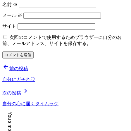
名前
※
メール
※
サイト
次回のコメントで使用するためブラウザーに自分の名
前、メールアドレス、サイトを保存する。
投
前の投稿
稿
自分にガチれ♡
ナ
次の投稿
ビ
ゲ
自分の心に届くタイムラグ
ー
シ