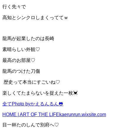
行く先々で
高知とシンクロしまくっててｗ
龍馬が起業したのは長崎
素晴らしい外観♡
最高のお部屋♡
龍馬のつけた刀傷
歴史って本当にすごいね♡
楽しくてたまらないを捉えた一枚💓
全てPhoto byかえるんるん🐸
HOME | ART OF THE LIFE
kaerunrun.wixsite.com
目一杯たのしんで別府へ♡