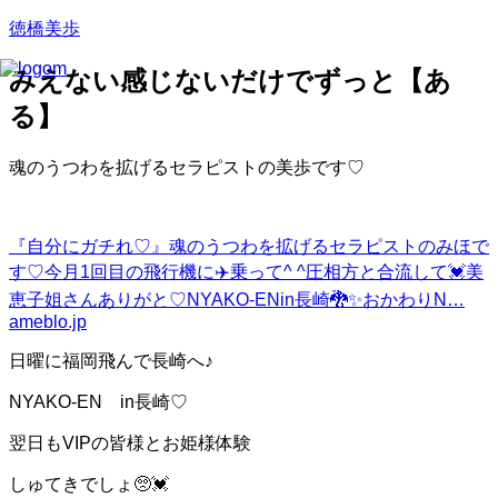
徳橋美歩
みえない感じないだけでずっと【あ
る】
魂のうつわを拡げるセラピストの美歩です♡
『自分にガチれ♡』
魂のうつわを拡げるセラピストのみほで
す♡今月1回目の飛行機に✈️乗って^ ^圧相方と合流して💓美
恵子姐さんありがと♡NYAKO-ENin長崎🐉✨おかわりN…
ameblo.jp
日曜に福岡飛んで長崎へ♪
NYAKO-EN in長崎♡
翌日もVIPの皆様とお姫様体験
しゅてきでしょ🥺💓