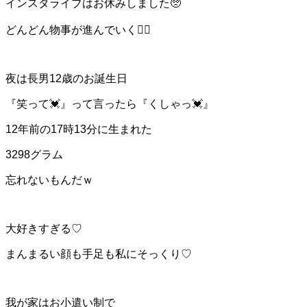
インスタライブはお休みしました🥺
どんどん物事が進んでいく❤️‍🔥
夜は長男12歳のお誕生日
『笑って💓』って言ったら『くしゃっ💓』
12年前の17時13分に生まれた
3298グラム
忘れないもんだｗ
大好きすぎる♡
まんまるい顔も手足も私にそっくり♡
我が家はお小遣い制で