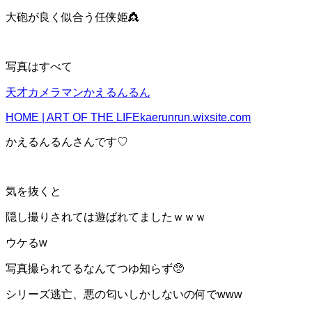
大砲が良く似合う任侠姫👸
写真はすべて
天才カメラマンかえるんるん
HOME | ART OF THE LIFE
kaerunrun.wixsite.com
かえるんるんさんです♡
気を抜くと
隠し撮りされては遊ばれてましたｗｗｗ
ウケるw
写真撮られてるなんてつゆ知らず🥺
シリーズ逃亡、悪の匂いしかしないの何でwww