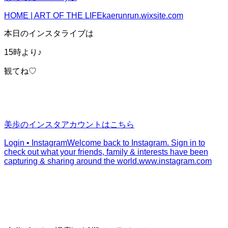
HOME | ART OF THE LIFE
kaerunrun.wixsite.com
本日のインスタライブは
15時より♪
観てね♡
美歩のインスタアカウントはこちら
Login • Instagram
Welcome back to Instagram. Sign in to
check out what your friends, family & interests have been
capturing & sharing around the world.
www.instagram.com