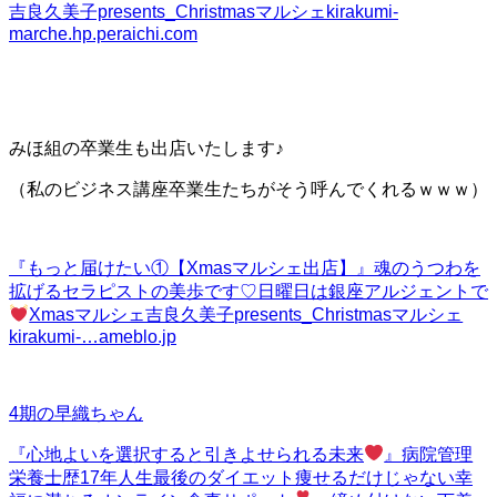
吉良久美子presents_Christmasマルシェ
kirakumi-
marche.hp.peraichi.com
みほ組の卒業生も出店いたします♪
（私のビジネス講座卒業生たちがそう呼んでくれるｗｗｗ）
『もっと届けたい①【Xmasマルシェ出店】』
魂のうつわを
拡げるセラピストの美歩です♡日曜日は銀座アルジェントで
Xmasマルシェ吉良久美子presents_Christmasマルシェ
kirakumi-…
ameblo.jp
4期の早織ちゃん
『心地よいを選択すると引きよせられる未来
』
病院管理
栄養士歴17年人生最後のダイエット痩せるだけじゃない幸