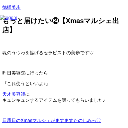
徳橋美歩
もっと届けたい②【Xmasマルシェ出
店】
魂のうつわを拡げるセラピストの美歩です♡
昨日美容院に行ったら
『これ使うといいよ♪』
天才美容師
に
キュンキュン
するアイテムを譲ってもらいました♪
日曜日のXmasマルシェがますますたのしみっ♡