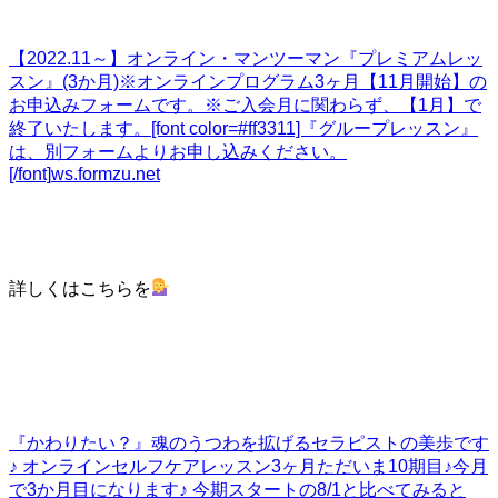
【2022.11～】オンライン・マンツーマン『プレミアムレッ
スン』(3か月)
※オンラインプログラム3ヶ月【11月開始】の
お申込みフォームです。※ご入会月に関わらず、【1月】で
終了いたします。[font color=#ff3311]『グループレッスン』
は、別フォームよりお申し込みください。
[/font]
ws.formzu.net
詳しくはこちらを
『かわりたい？』
魂のうつわを拡げるセラピストの美歩です
♪ オンラインセルフケアレッスン3ヶ月ただいま10期目♪今月
で3か月目になります♪ 今期スタートの8/1と比べてみると