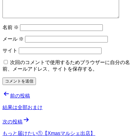
名前
※
メール
※
サイト
次回のコメントで使用するためブラウザーに自分の名
前、メールアドレス、サイトを保存する。
投
前の投稿
稿
結果は全部おまけ
ナ
次の投稿
ビ
ゲ
もっと届けたい①【Xmasマルシェ出店】