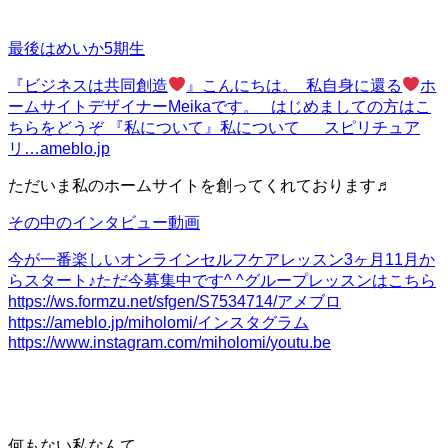
最後はめいか5期生
『ビジネスは共同創造
』
こんにちは。 私自身に還る
ホ
ームサイトデザイナーMeikaです。 はじめましての方はこ
ちらをどうぞ 『私について』私について スピリチュア
リ…
ameblo.jp
ただいま私のホームサイトを創ってくれております♬
その中のインタビュー動画
今が一番楽しい
オンラインセルフケアレッスン3ヶ月11月か
らスタート♪ただ今募集中です^ ^グループレッスンはこちら
https://ws.formzu.net/sfgen/S7534714/アメブロ
https://ameblo.jp/miholomi/インスタグラム
https://www.instagram.com/miholomi/
youtu.be
何もない私なんて