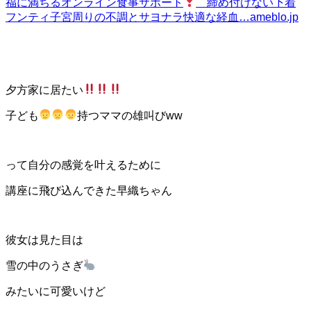
福に満ちるオンライン食事サポート
締め付けない下着
フンティ子宮周りの不調とサヨナラ快適な経血…
ameblo.jp
夕方家に居たい
子ども
持つママの雄叫びww
って自分の感覚を叶えるために
講座に飛び込んできた早織ちゃん
彼女は見た目は
雪の中のうさぎ
みたいに可愛いけど