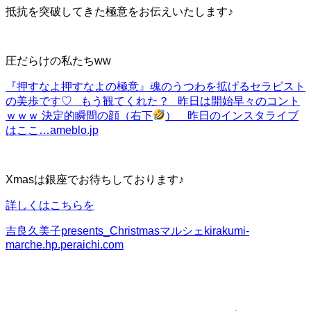
抵抗を突破してきた極意をお伝えいたします♪
圧だらけの私たちww
『押すなよ押すなよの極意』
魂のうつわを拡げるセラピスト
の美歩です♡ もう観てくれた？ 昨日は開始早々のコント
ｗｗｗ 決定的瞬間の顔（右下
） 昨日のインスタライブ
はここ…
ameblo.jp
Xmasは銀座でお待ちしております♪
詳しくはこちらを
吉良久美子presents_Christmasマルシェ
kirakumi-
marche.hp.peraichi.com