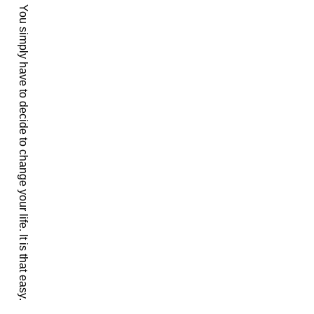
ー
You simply have to decide to change your life. It is that easy.
シ
ョ
ン