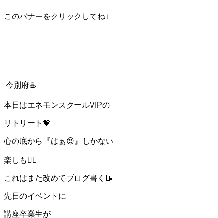
このバナーをクリックしてね↓
今別府♨️
本日はエネモンスクールVIPの
リトリート💖
心の底から『はぁ😍』しかない
楽しも❤️‍🔥
これはまた改めてブログ書く📝
先日のイベントに
講座卒業生が