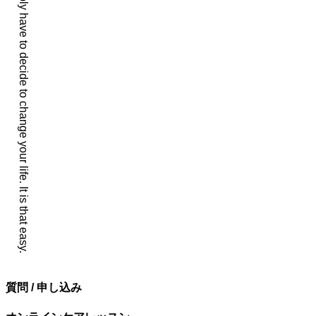
You simply have to decide to change your life. It is that easy.
ョ
ン
質問 / 申し込み