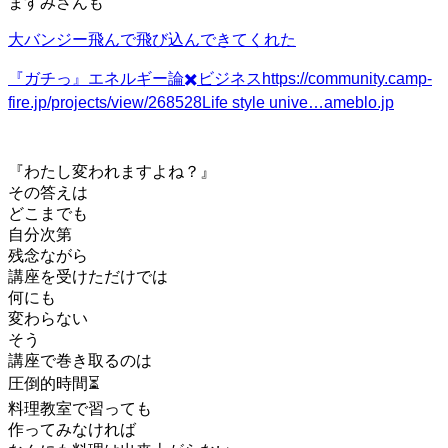
ますみさんも
大バンジー飛んで飛び込んできてくれた
『ガチっ』
エネルギー論✖️ビジネスhttps://community.camp-
fire.jp/projects/view/268528Life style unive…
ameblo.jp
『わたし変われますよね？』
その答えは
どこまでも
自分次第
残念ながら
講座を受けただけでは
何にも
変わらない
そう
講座で巻き取るのは
圧倒的時間⏳
料理教室で習っても
作ってみなければ