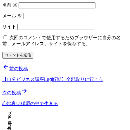
名前
※
メール
※
サイト
次回のコメントで使用するためブラウザーに自分の名
前、メールアドレス、サイトを保存する。
投
前の投稿
稿
【自分ビジネス講座Legit7期】全部取りに行こう
ナ
次の投稿
ビ
ゲ
心地良い循環の中で生きる
ー
シ