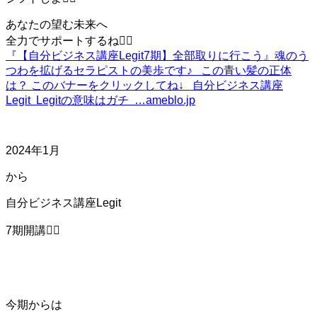
あなたの望む未来へ
全力でサポートするね❤️‍🔥
『【自分ビジネス講座Legit7期】全部取りに行こう』
魂のう
つわを拡げるセラピストの美歩です♪ この青い髪の正体
は？ このバナーをクリックしてね↓ 自分ビジネス講座
Legit Legitの意味はガチ …
ameblo.jp
2024年1月
から
自分ビジネス講座Legit
7期開講❤️‍🔥
今期からは