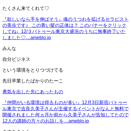
たくさん来てくれて♡
『欲しいなら手を伸ばそう』
魂のうつわを拡げるセラピスト
の美歩です♪ この青い髪の正体は？ このバナーをクリック
してね↓ 12/３バトゥール東京大盛況のうちに無事終了いた
しました♡…
ameblo.jp
みんな
自分ビジネス
という環境をとりつづけてる
先日卒業したばかりのたーこ
勇気を出した先にあったもの
『仲間がいる環境は得るものが多い』
12月3日新宿バトゥー
ル東京で吉良久美子さんが主催するイベントがなんと無料で
開催されました何ヵ月か前から久美子さんが告知してたので
12人の講師の方々のお話しを…
ameblo.jp