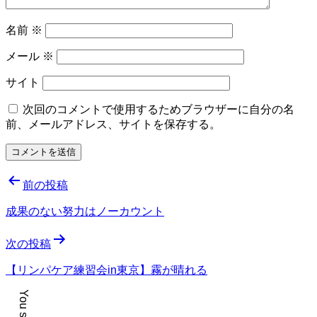
名前
※
メール
※
サイト
次回のコメントで使用するためブラウザーに自分の名
前、メールアドレス、サイトを保存する。
投
前の投稿
稿
成果のない努力はノーカウント
ナ
次の投稿
ビ
ゲ
【リンパケア練習会in東京】霧が晴れる
ー