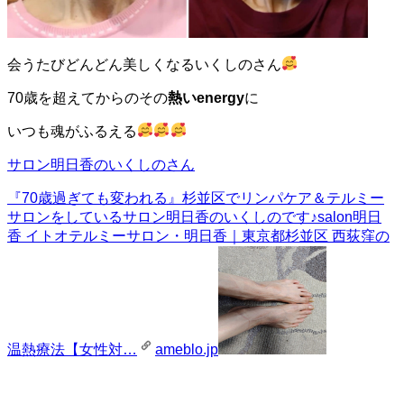
会うたびどんどん美しくなるいくしのさん
70歳を超えてからのその
熱いenergy
に
いつも魂がふるえる
サロン明日香のいくしのさん
『70歳過ぎても変われる』
杉並区でリンパケア＆テルミー
サロンをしているサロン明日香のいくしのです♪salon明日
香 イトオテルミーサロン・明日香｜東京都杉並区 西荻窪の
温熱療法【女性対…
ameblo.jp