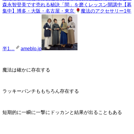
森永智登美です売れる秘訣「間」を磨くレッスン開講中【募
集中】博多・大阪・名古屋・東京
魔法のアクセサリー1年
半1…
ameblo.jp
魔法は確かに存在する
ラッキーパンチももちろん存在する
短期的に一瞬に一撃にドッカンと結果が出ることもある