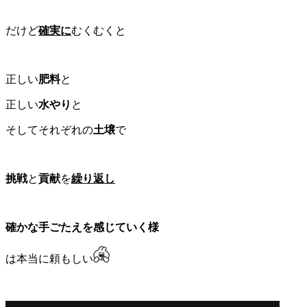
だけど
確実に
むくむくと
正しい
肥料
と
正しい
水やり
と
そしてそれぞれの
土壌
で
挑戦
と
貢献
を
繰り返し
確かな手ごたえを感じていく様
は本当に頼もしい