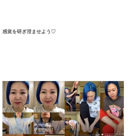
感覚を研ぎ澄ませよう♡