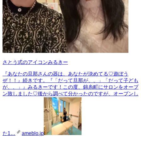
さとう式のアイコンみるきー
『あなたの旦那さんの器は、あなたが決めてる♡遊ぼう
ぜ！！』
続きです。『「だって旦那が、、」「だって子ども
が、、」』みるきーです！この度、錦糸町にサロンをオープ
ン致しました♡後から調べて分かったのですが、オープンし
た1…
ameblo.jp