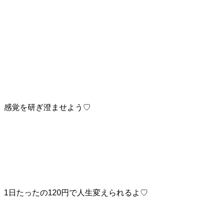
感覚を研ぎ澄ませよう♡
1日たったの120円で人生変えられるよ♡