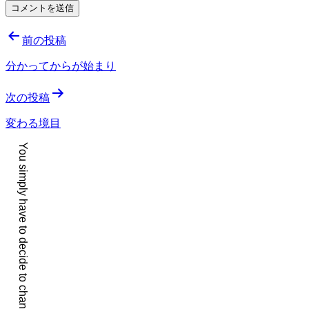
投
前の投稿
稿
分かってからが始まり
ナ
次の投稿
ビ
ゲ
変わる境目
ー
You simply have to decide to change your life. It is that easy.
シ
ョ
ン