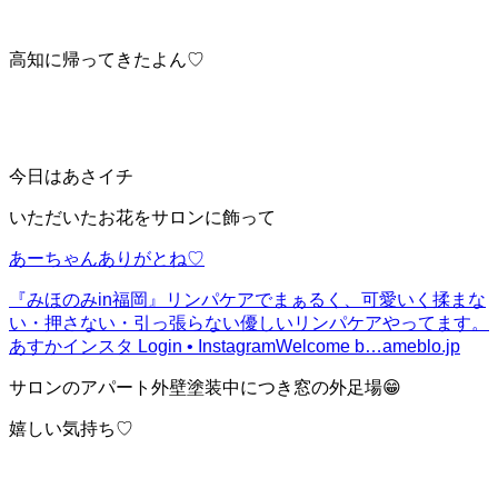
高知に帰ってきたよん♡
今日はあさイチ
いただいたお花をサロンに飾って
あーちゃんありがとね♡
『みほのみin福岡』
リンパケアでまぁるく、可愛いく揉まな
い・押さない・引っ張らない優しいリンパケアやってます。
あすかインスタ Login • InstagramWelcome b…
ameblo.jp
サロンのアパート外壁塗装中につき窓の外足場😁
嬉しい気持ち♡