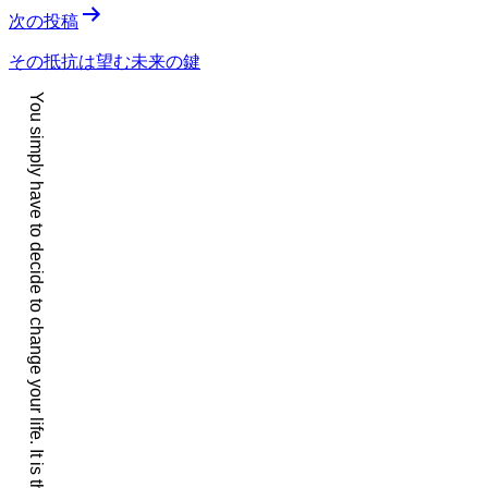
次の投稿
ビ
ゲ
その抵抗は望む未来の鍵
ー
You simply have to decide to change your life. It is that easy.
シ
ョ
ン