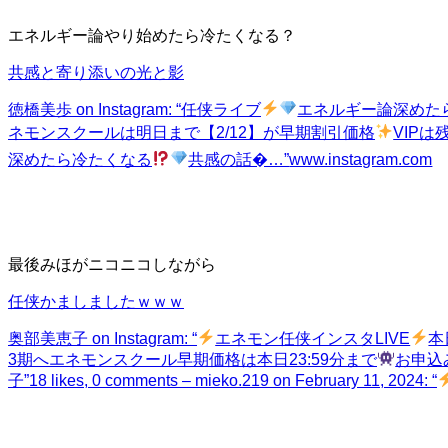
エネルギー論やり始めたら冷たくなる？
共感と寄り添いの光と影
徳橋美歩 on Instagram: “任侠ライブ
エネルギー論深めた
ネモンスクールは明日まで【2/12】が早期割引価格
VIPは
深めたら冷たくなる
共感の話�…”
www.instagram.com
最後みほがニコニコしながら
任侠かましましたｗｗｗ
奥部美恵子 on Instagram: “
エネモン任侠インスタLIVE
本
3期へエネモンスクール早期価格は本日23:59分まで
お申込み
子”
18 likes, 0 comments – mieko.219 on February 11, 2024: “