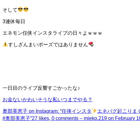
そして
3連休毎日
エネモン任侠インスタライブの日々よｗｗｗ
すしざんまいポーズではありません
一日目のライブ反響すごかったな♪
お金ないかわいそうな私いつまでやる？
奥部美恵子 on Instagram: “任侠インスタ
エネバグ起こりま
#奥部美恵子”
27 likes, 0 comments – mieko.219 on Februa