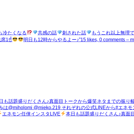
ら冷たくなる
共感の話
刺された話
もうこれ以上無理
残席1☝
明日も12時からやるよー♪”
15 likes, 0 comments –
日も話題盛りだくさん♪真面目トークから爆笑ネタまでの振り
は@miholomi @mieko.219 それぞれの公式LINEから
エネモン任侠インスタLIVE
本日も話題盛りだくさん♪真面目