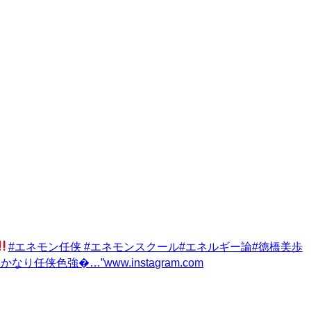
#エネモン任侠 #エネモンスクール#エネルギー論#徳橋美歩
かなり任侠色強�…”
www.instagram.com