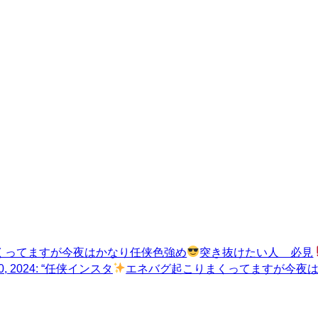
くってますが今夜はかなり任侠色強め
突き抜けたい人 必見
ry 10, 2024: “任侠インスタ
エネバグ起こりまくってますが今夜は