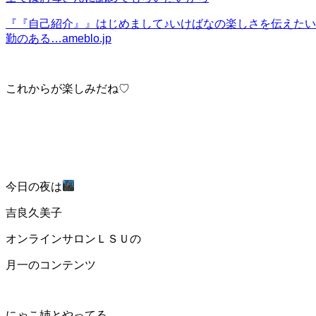
『『自己紹介』』
はじめまして♪いけばなの楽しさを伝えた
勤のある…
ameblo.jp
これからが楽しみだね♡
今日の夜は
吉良久美子
オンラインサロンＬＳＵの
月一のコンテンツ
にゃこ姉とやってる