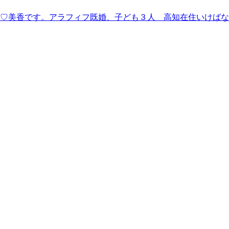
い♡美香です。アラフィフ既婚、子ども３人 高知在住いけば