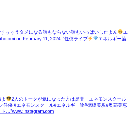
ですぅぅうタメになる話もならない話もいっぱいしたよん
エ
 miholomi on February 11, 2024: “任侠ライブ
エネルギー論
幅よ
2人のトークが気になった方は是非 エネモンスクール
#エネモン任侠 #エネモンスクール#エネルギー論#徳橋美歩#奥部美恵
ト…”
www.instagram.com