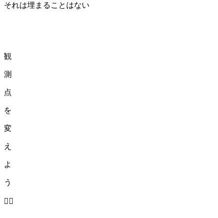
それは埋まることはない
観
測
点
を
変
え
よ
う
❤️‍🔥