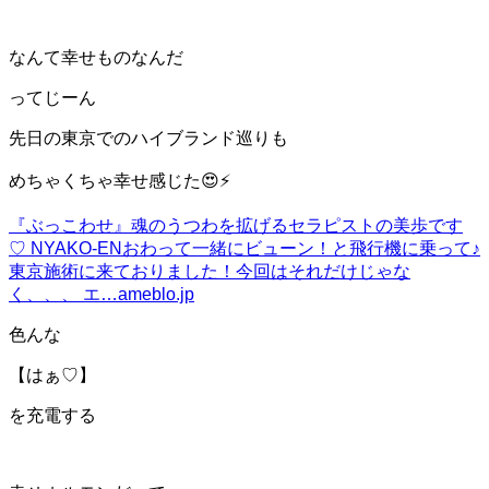
なんて幸せものなんだ
ってじーん
先日の東京でのハイブランド巡りも
めちゃくちゃ幸せ感じた😍⚡️
『ぶっこわせ』
魂のうつわを拡げるセラピストの美歩です
♡ NYAKO-ENおわって一緒にビューン！と飛行機に乗って♪
東京施術に来ておりました！今回はそれだけじゃな
く、、、 エ…
ameblo.jp
色んな
【はぁ♡】
を充電する