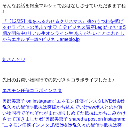
そんなお話を銀座マルシェでおはなしさせていただきますね
♪
『【12/25】魂をふるわせるクリスマス』
魂のうつわを拡げ
るセラピストの美歩です♡ 自分ビジネス講座Legitただいま5
期が開催中♪リアル生オンライン生 ありがたいことにわたし
からエネルギー論×ビジネ…
ameblo.jp
姐さんと♡
先日のお買い物同行での気づきをコラボライブしたよ♪
エネモン任侠コラボインスタ
奥部美恵子 on Instagram: “エネモン任侠インスタLIVE😎&😎
🦜久々の配信✨抵抗は突破かち込んでいけwwボスとのお買
い物同行でそれぞれがまた握りしめてた抵抗にかちこみかけ
させて頂きました😎”
奥部美恵子 shared a post on Instagram:
“エネモン任侠インスタLIVE😎&😎🦜久々の配信✨抵抗は突