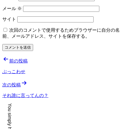
メール
※
サイト
次回のコメントで使用するためブラウザーに自分の名
前、メールアドレス、サイトを保存する。
投
前の投稿
稿
ぶっこわせ
ナ
次の投稿
ビ
ゲ
それ誰に言ってんの？
ー
シ
ョ