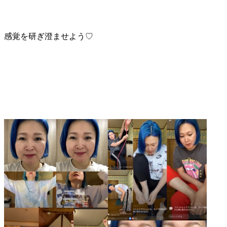
感覚を研ぎ澄ませよう♡