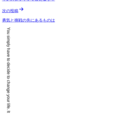
ナ
次の投稿
ビ
ゲ
勇気と挑戦の先にあるものは
ー
You simply have to decide to change your life. It is that easy.
シ
ョ
ン