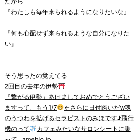
だから
『わたしも毎年来られるようになりたいな』
『何も心配せず来られるような自分になりた
い』
そう思ったの覚えてる
2回目の去年の伊勢
『繋がる伊勢』
あけましておめでとうござい
ますって、もう1/7
←さらに日付跨いだw魂
のうつわを拡げるセラピストのみほです♪飛行
機のって
カフェみたいなサロンシートに乗
って…
ameblo.jp