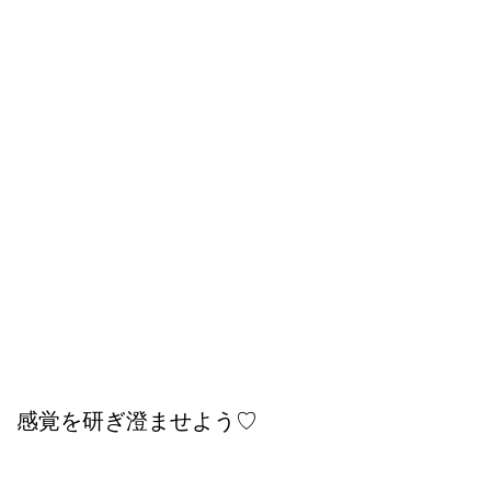
感覚を研ぎ澄ませよう♡