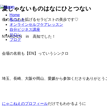
愛じゃないものはなにひとつない
Home
魂のうつわを拡げるセラピストの美歩です♡
私のこと
オンラインセルフケアレッスン
自分ビジネス講座
サロン
NYAKO-EN in 高知でした！
ブログ
会場の名前も【EN】っていうシンクロ
埼玉、長崎、大阪や岡山、愛媛から参加くださりありがとう
にゃこねえのプロフィール
だけでもわかるように