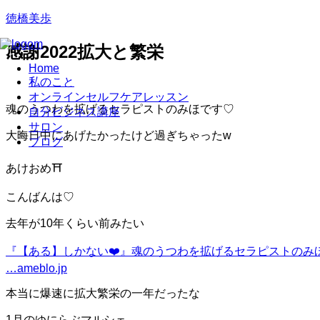
徳橋美歩
感謝2022拡大と繁栄
Home
私のこと
オンラインセルフケアレッスン
魂のうつわを拡げるセラピストのみほです♡
自分ビジネス講座
サロン
大晦日中にあげたかったけど過ぎちゃったw
ブログ
あけおめ⛩
こんばんは♡
去年が10年くらい前みたい
『【ある】しかない❤️』
魂のうつわを拡げるセラピストのみほ
…
ameblo.jp
本当に爆速に拡大繁栄の一年だったな
1月のゆにらぶマルシェ