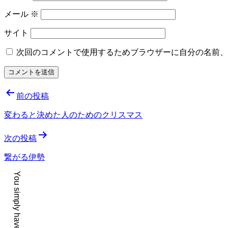
メール
※
サイト
次回のコメントで使用するためブラウザーに自分の名前、
投
前の投稿
稿
変わると決めた人のためのクリスマス
ナ
次の投稿
ビ
ゲ
繋がる伊勢
ー
シ
ョ
ン