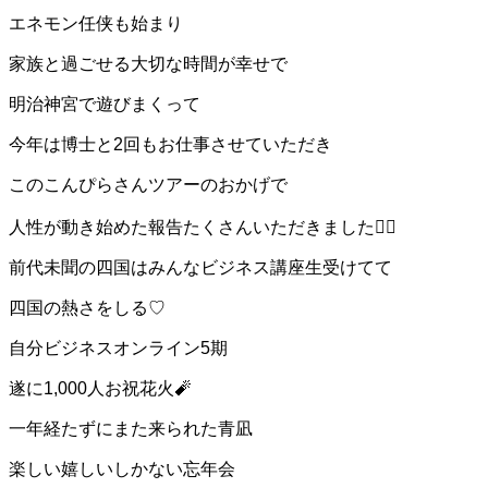
エネモン任侠も始まり
家族と過ごせる大切な時間が幸せで
明治神宮で遊びまくって
今年は博士と2回もお仕事させていただき
このこんぴらさんツアーのおかげで
人性が動き始めた報告たくさんいただきました❤️‍🔥
前代未聞の四国はみんなビジネス講座生受けてて
四国の熱さをしる♡
自分ビジネスオンライン5期
遂に1,000人お祝花火🧨
一年経たずにまた来られた青凪
楽しい嬉しいしかない忘年会