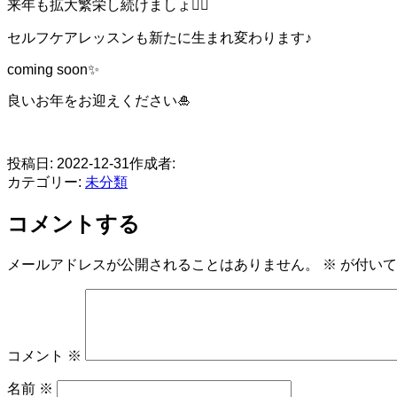
来年も拡大繁栄し続けましょ❤️‍🔥
セルフケアレッスンも新たに生まれ変わります♪
coming soon✨
良いお年をお迎えください🎍
​
投稿日:
2022-12-31
作成者:
カテゴリー:
未分類
コメントする
メールアドレスが公開されることはありません。
※
が付いて
コメント
※
名前
※