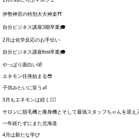
伊勢神宮の特別大大神楽⛩
自分ビジネス講座3期卒業🎓
2月は化学反応のお手伝い
自分ビジネス講座first卒業🎓
やっぱり面白い🤣
エネモン任侠始まる😎
子供みたいに笑う👶
3月もエネモンは続く❤️‍🔥
サロンに脱毛機と痩身機とそして最強スタッフちゃんを迎え入れ❤
一年経たずにまた北海道
4月は新たな学び