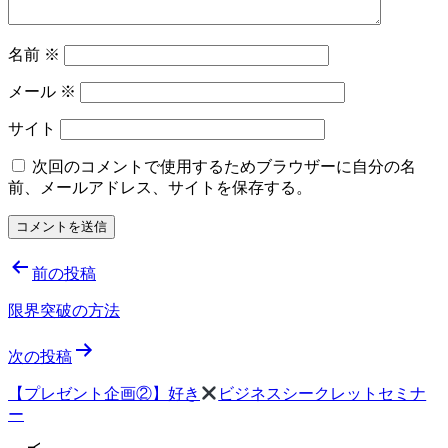
名前
※
メール
※
サイト
次回のコメントで使用するためブラウザーに自分の名
前、メールアドレス、サイトを保存する。
投
前の投稿
稿
限界突破の方法
ナ
次の投稿
ビ
ゲ
【プレゼント企画②】好き
ビジネスシークレットセミナ
ー
ー