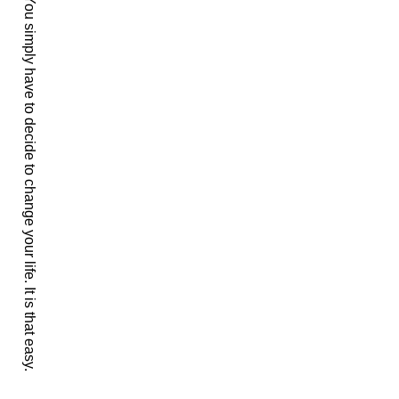
You simply have to decide to change your life. It is that easy.
シ
ョ
ン