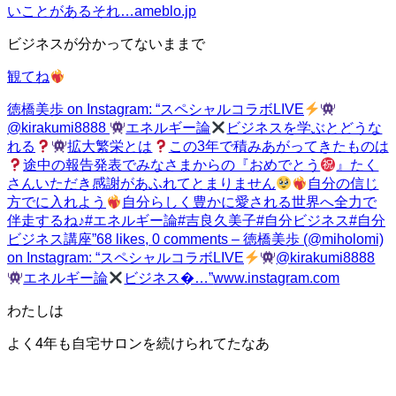
いことがあるそれ…
ameblo.jp
ビジネスが分かってないままで
観てね
徳橋美歩 on Instagram: “スペシャルコラボLIVE
@kirakumi8888
エネルギー論
ビジネスを学ぶとどうな
れる
拡大繁栄とは
この3年で積みあがってきたものは
途中の報告発表でみなさまからの『おめでとう
』たく
さんいただき感謝があふれてとまりません
自分の信じ
方でに入れよう
自分らしく豊かに愛される世界へ全力で
伴走するね♪#エネルギー論#吉良久美子#自分ビジネス#自分
ビジネス講座”
68 likes, 0 comments – 徳橋美歩 (@miholomi)
on Instagram: “スペシャルコラボLIVE
@kirakumi8888
エネルギー論
ビジネス�…”
www.instagram.com
わたしは
よく4年も自宅サロンを続けられてたなあ