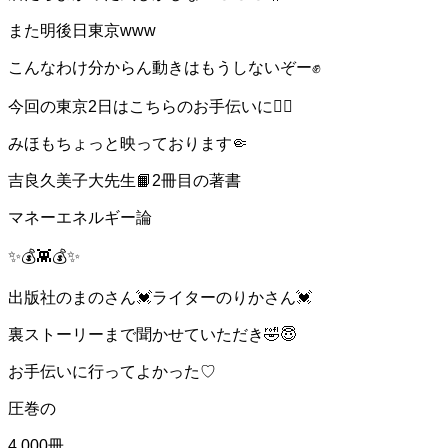
また明後日東京www
こんなわけ分からん動きはもうしないぞー✊
今回の東京2日はこちらのお手伝いに💁‍♀️
みほもちょっと映っております🤏
吉良久美子大先生📙2冊目の著書
マネーエネルギー論
✨💰👾💰✨
出版社のまのさん💓ライターのりかさん💓
裏ストーリーまで聞かせていただき🤣😇
お手伝いに行ってよかった♡
圧巻の
4,000冊