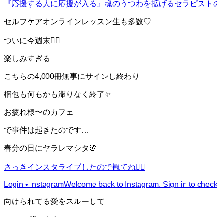
『応援する人に応援が入る』
魂のうつわを拡げるセラピストの美歩
セルフケアオンラインレッスン生も多数♡
ついに今週末❤️‍🔥
楽しみすぎる
こちらの4,000冊無事にサインし終わり
梱包も何もかも滞りなく終了✨
お疲れ様〜のカフェ
で事件は起きたのです…
春分の日にヤラレマシタ🌸
さっきインスタライブしたので観てね❤️‍🔥
Login • Instagram
Welcome back to Instagram. Sign in to check 
向けられてる愛をスルーして