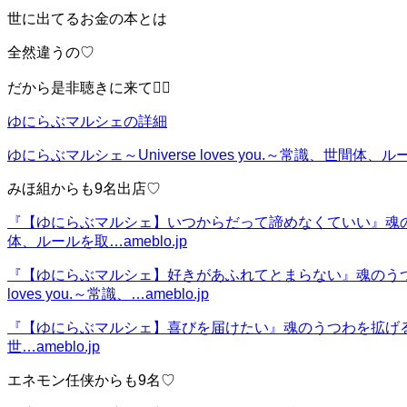
世に出てるお金の本とは
全然違うの♡
だから是非聴きに来て❤️‍🔥
ゆにらぶマルシェの詳細
ゆにらぶマルシェ～Universe loves you.～
常識、世間体、ル
みほ組からも9名出店♡
『【ゆにらぶマルシェ】いつからだって諦めなくていい』
魂
体、ルールを取…
ameblo.jp
『【ゆにらぶマルシェ】好きがあふれてとまらない』
魂のう
loves you.～常識、…
ameblo.jp
『【ゆにらぶマルシェ】喜びを届けたい』
魂のうつわを拡げるセ
世…
ameblo.jp
エネモン任侠からも9名♡