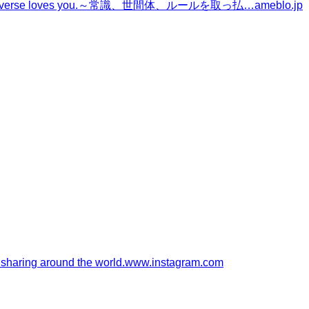
se loves you.～常識、世間体、ルールを取っ払…
ameblo.jp
 sharing around the world.
www.instagram.com