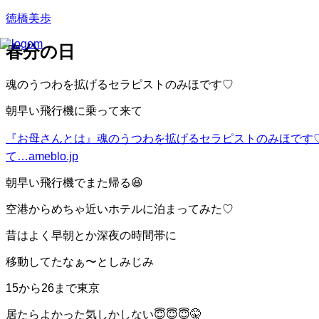
徳橋美歩
春分の日
魂のうつわを拡げるセラピストのみほです♡
朝早い飛行機に乗って来て
『お母さんとは』
魂のうつわを拡げるセラピストのみほです♡
て…
ameblo.jp
朝早い飛行機でまた帰る😆
空港からめちゃ近いホテルに泊まってみた♡
昔はよく早朝とか深夜の時間帯に
移動してたなぁ〜としみじみ
15から26まで東京
居たらよかった気しかしない😇😇😇🤫