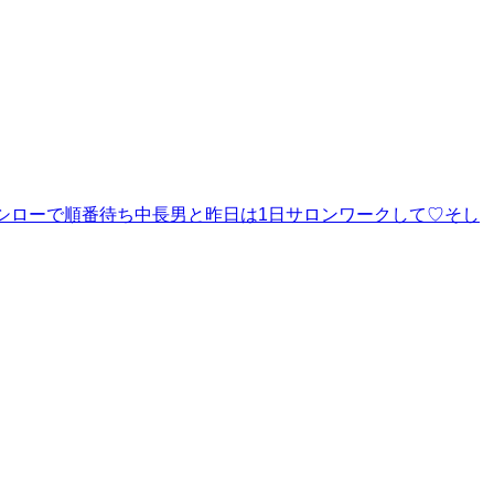
スシローで順番待ち中長男と昨日は1日サロンワークして♡そし