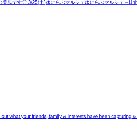
です♡ 3/25(土)ゆにらぶマルシェゆにらぶマルシェ～Univer
out what your friends, family & interests have been capturing &