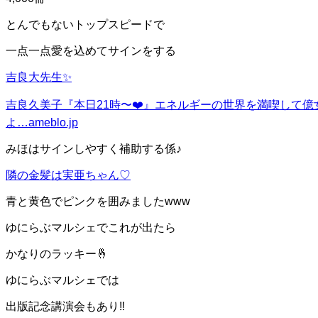
とんでもないトップスピードで
一点一点愛を込めてサインをする
吉良大先生✨
吉良久美子『本日21時〜❤️』
エネルギーの世界を満喫して億女達
よ…
ameblo.jp
みほはサインしやすく補助する係♪
隣の金髪は実亜ちゃん♡
青と
黄色
でピンクを囲みましたwww
ゆにらぶマルシェでこれが出たら
かなりのラッキー🤞
ゆにらぶマルシェでは
出版記念講演会もあり‼️