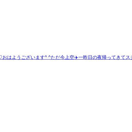
おはようございます^ ^ただ今上空✈️一昨日の夜帰ってきて