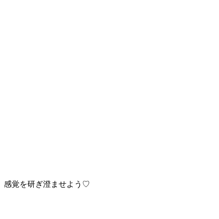
感覚を研ぎ澄ませよう♡