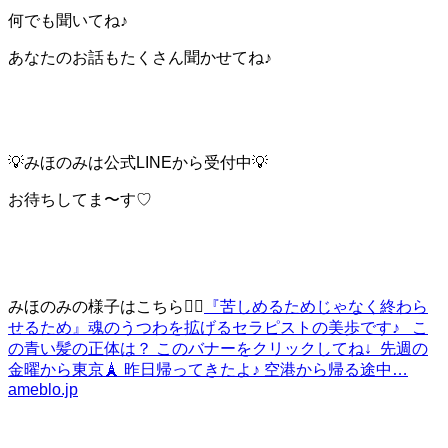
何でも聞いてね♪
あなたのお話もたくさん聞かせてね♪
💡みほのみは公式LINEから受付中💡
お待ちしてま〜す♡
みほのみの様子はこちら💁‍♀️
『苦しめるためじゃなく終わら
せるため』
魂のうつわを拡げるセラピストの美歩です♪ こ
の青い髪の正体は？ このバナーをクリックしてね↓ 先週の
金曜から東京🗼 昨日帰ってきたよ♪ 空港から帰る途中…
ameblo.jp