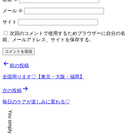
メール
※
サイト
次回のコメントで使用するためブラウザーに自分の名
前、メールアドレス、サイトを保存する。
投
前の投稿
稿
全国周ります♡【東京・大阪・福岡】
ナ
次の投稿
ビ
ゲ
毎日のケアが楽しみに変わる♡
ー
シ
ョ