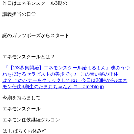
昨日はエネモンスクール3期の
講義担当の日♡
謎のガッツポーズからスタート
エネモンスクールとは？
『【2/3募集開始】エネモンスクール始まるよん』
魂のうつ
わを拡げるセラピストの美歩です♪ この青い髪の正体
は？ このバナーをクリックしてね↓ 今日は20時から♪エネ
モン任侠3期生のたまおちゃんと コ…
ameblo.jp
今期を持ちまして
エネモンスクール
エネモン任侠継続グルコン
は しばらくお休み🌱