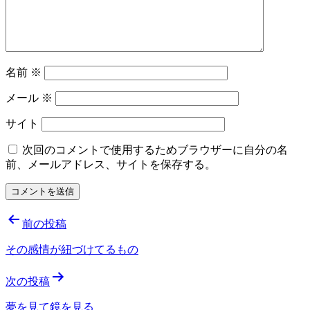
名前
※
メール
※
サイト
次回のコメントで使用するためブラウザーに自分の名
前、メールアドレス、サイトを保存する。
投
前の投稿
稿
その感情が紐づけてるもの
ナ
次の投稿
ビ
ゲ
夢を見て鏡を見る