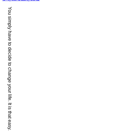
ー
You simply have to decide to change your life. It is that easy.
シ
ョ
ン