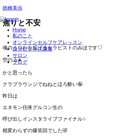
徳橋美歩
焦りと不安
Home
私のこと
オンラインセルフケアレッスン
魂のうつわを拡げるセラピストのみほです♡
自分ビジネス講座
サロン
空の上✈️
ブログ
かと思ったら
クラブラウンジでねねとほろ酔い🤪
昨日は
エネモン任侠グルコン生の
呼び出しインスタライブファイナル✨
相変わらずの爆笑回でした🤣