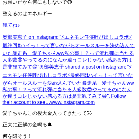
お願いだから何にもしないで😇
整えるのはエネルギー
観てね♪
奥部美恵子 on Instagram: “⚡️エネモン任侠呼び出しコラボ⚡️
最終回❗️❗️ハイっ！って言いながらオールスルーを決め込んで
いた暴走系 愛子ちゃんww私の事！？って流れ弾に当たる
人多数😎やってるのになんか違うコレじゃない感ある方は
是非観てみて😁”
奥部美恵子 shared a post on Instagram: “⚡️
エネモン任侠呼び出しコラボ⚡️最終回❗️❗️ハイっ！って言いな
がらオールスルーを決め込んでいた暴走系 愛子ちゃんww
私の事！？って流れ弾に当たる人多数😎やってるのになん
か違うコレじゃない感ある方は是非観てみて😁”. Follow
their account to see…
www.instagram.com
愛子ちゃんこの後大金入ってきたって🤣
正大に正解の金鳴る🔔
何を隠そう！