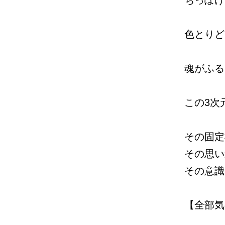
ちっぽけ
色とりど
魂がふる
この3次
その固定
その思い
その意識
【全部気