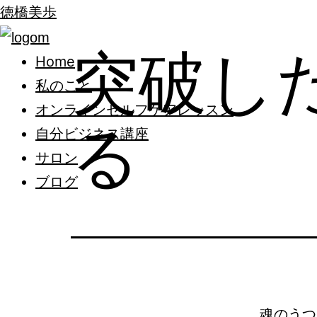
徳橋美歩
突破し
Home
私のこと
オンラインセルフケアレッスン
る
自分ビジネス講座
サロン
ブログ
魂のうつ