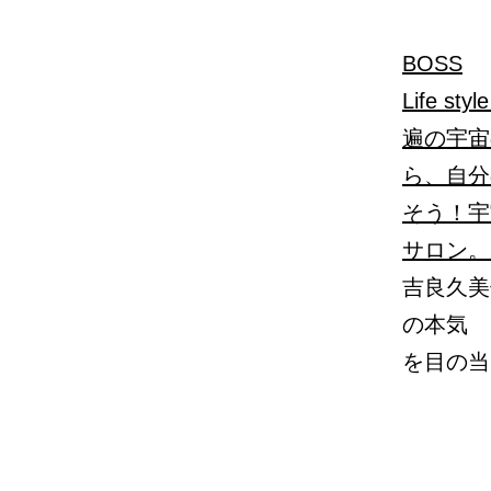
BOSS
Life s
遍の宇宙
ら、自分
そう！宇
サロン。それ
吉良久美
の本気
を目の当