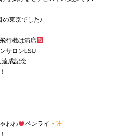
目の東京でした♪
飛行機は満席
ンサロンLSU
0人達成記念
！
ゃわわ
ペンライト
！