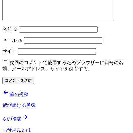
名前
※
メール
※
サイト
次回のコメントで使用するためブラウザーに自分の名
前、メールアドレス、サイトを保存する。
投
前の投稿
稿
選び続ける勇気
ナ
次の投稿
ビ
ゲ
お母さんとは