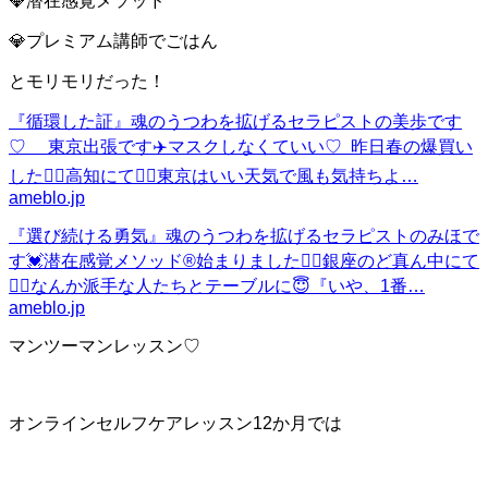
💎潜在感覚メソッド
💎プレミアム講師でごはん
とモリモリだった！
『循環した証』
魂のうつわを拡げるセラピストの美歩です
♡ 東京出張です✈️マスクしなくていい♡ 昨日春の爆買い
した❤️‍🔥高知にて❤️‍🔥東京はいい天気で風も気持ちよ…
ameblo.jp
『選び続ける勇気』
魂のうつわを拡げるセラピストのみほで
す💓潜在感覚メソッド®︎始まりました❤️‍🔥銀座のど真ん中にて
❤️‍🔥なんか派手な人たちとテーブルに😇『いや、1番…
ameblo.jp
マンツーマンレッスン♡
オンラインセルフケアレッスン12か月では