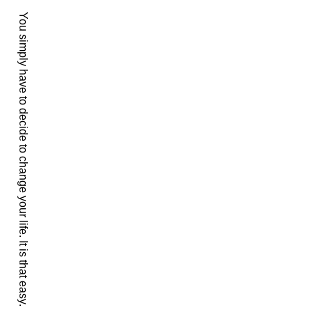
ー
You simply have to decide to change your life. It is that easy.
シ
ョ
ン