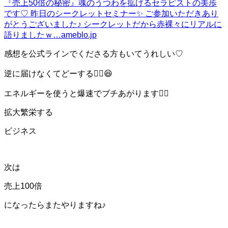
『売上50倍の秘密』
魂のうつわを拡げるセラピストの美歩
です♡ 昨日のシークレットセミナー✨ ご参加いただきあり
がとうございました♪ シークレットだから赤裸々にリアルに
語りましたｗ…
ameblo.jp
感想を公式ラインでくださる方もいてうれしい♡
逆に届けなくてどーする❤️‍🔥😆
エネルギーを使うと
爆速でブチあがります❤️‍🔥
拡大繁栄する
ビジネス
次は
売上100倍
になったらまたやりますね♪