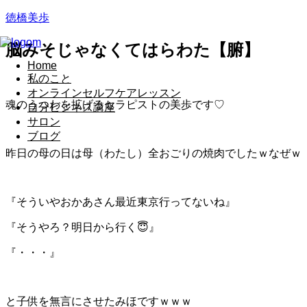
徳橋美歩
脳みそじゃなくてはらわた【腑】
Home
私のこと
オンラインセルフケアレッスン
魂のうつわを拡げるセラピストの美歩です♡
自分ビジネス講座
サロン
ブログ
昨日の母の日は母（わたし）全おごりの焼肉でしたｗなぜｗ
『そういやおかあさん最近東京行ってないね』
『そうやろ？明日から行く😇』
『・・・』
と子供を無言にさせたみほですｗｗｗ