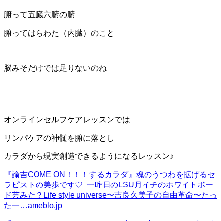
腑って五臓六腑の腑
腑ってはらわた（内臓）のこと
脳みそだけでは足りないのね
オンラインセルフケアレッスンでは
リンパケアの神髄を腑に落とし
カラダから現実創造できるようになるレッスン♪
『諭吉COME ON！！！するカラダ』
魂のうつわを拡げるセ
ラピストの美歩です♡ 一昨日のLSU月イチのホワイトボー
ド芸みた？Life style universe〜吉良久美子の自由革命〜たっ
た一…
ameblo.jp