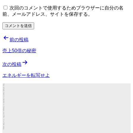
次回のコメントで使用するためブラウザーに自分の名
前、メールアドレス、サイトを保存する。
投
前の投稿
稿
売上50倍の秘密
ナ
次の投稿
ビ
ゲ
エネルギーを転写せよ
ー
You simply have to decide to change your life. It is that easy.
シ
ョ
ン