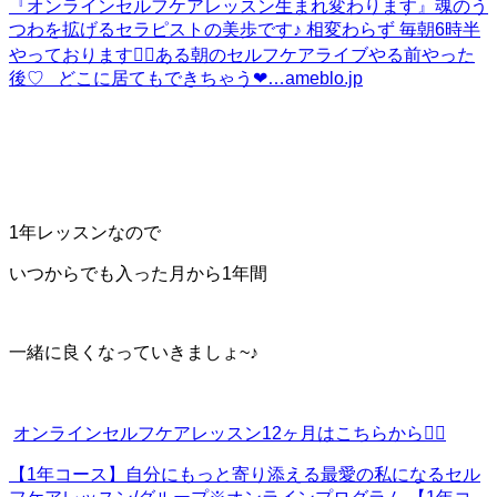
『オンラインセルフケアレッスン生まれ変わります』
魂のう
つわを拡げるセラピストの美歩です♪ 相変わらず 毎朝6時半
やっております❤️‍🔥ある朝のセルフケアライブやる前やった
後♡ どこに居てもできちゃう❤…
ameblo.jp
1年レッスンなので
いつからでも入った月から1年間
一緒に良くなっていきましょ~♪
オンラインセルフケアレッスン12ヶ月はこちらから💁‍♀️
【1年コース】自分にもっと寄り添える最愛の私になるセル