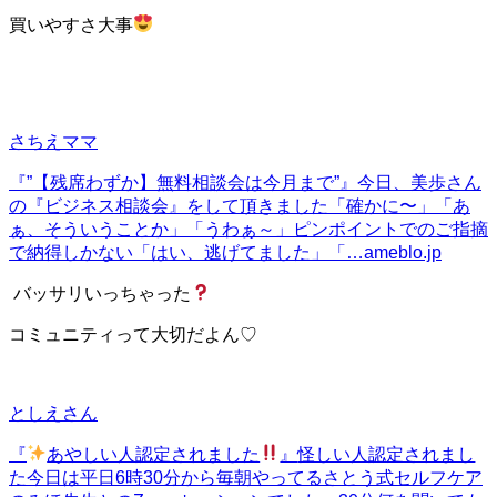
買いやすさ大事
さちえママ
『”【残席わずか】無料相談会は今月まで”』
今日、美歩さん
の『ビジネス相談会』をして頂きました「確かに〜」「あ
ぁ、そういうことか」「うわぁ～」ピンポイントでのご指摘
で納得しかない「はい、逃げてました」「…
ameblo.jp
バッサリいっちゃった
コミュニティって大切だよん♡
としえさん
『
あやしい人認定されました
』
怪しい人認定されまし
た今日は平日6時30分から毎朝やってるさとう式セルフケア