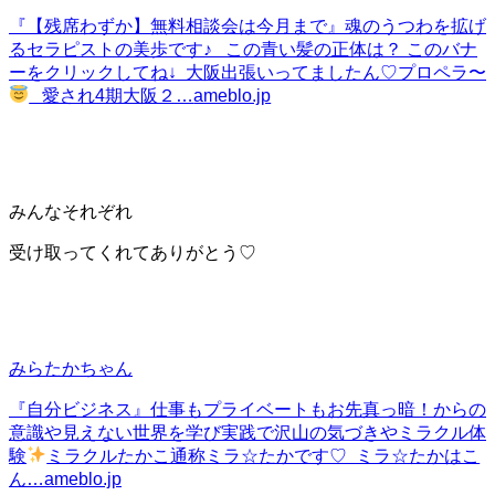
『【残席わずか】無料相談会は今月まで』
魂のうつわを拡げ
るセラピストの美歩です♪ この青い髪の正体は？ このバナ
ーをクリックしてね↓ 大阪出張いってましたん♡プロペラ〜
愛され4期大阪２…
ameblo.jp
みんなそれぞれ
受け取ってくれてありがとう♡
みらたかちゃん
『自分ビジネス』
仕事もプライベートもお先真っ暗！からの
意識や見えない世界を学び実践で沢山の気づきやミラクル体
験
ミラクルたかこ通称ミラ‪☆たかです♡ ミラ‪☆たかはこ
ん…
ameblo.jp