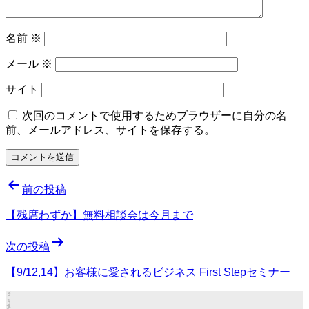
名前
※
メール
※
サイト
次回のコメントで使用するためブラウザーに自分の名
前、メールアドレス、サイトを保存する。
投
前の投稿
稿
【残席わずか】無料相談会は今月まで
ナ
次の投稿
ビ
ゲ
【9/12,14】お客様に愛されるビジネス First Stepセミナー
ー