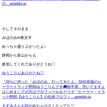
の…
ameblo.jp
そしてそのまま
みほのみin東京🥂
めっちゃ盛り上がったよ♪
静岡から富山からも
参加してくれてありがとうね♡
ゆうこりんありがとね♡
『待ちに待った「みほのみ」行ってきたよ』
SNS音痴のヒ
ーラートラック野郎ゆうこりんです🚚助手席、空いてますよ
はじめましての方はプロフィールをどうぞ『ヒーラー・トラ
ック野郎【ゆうこりん】の壮絶プロフィ…
ameblo.jp
ますみさんお顔がめちゃ小さくなってた♡