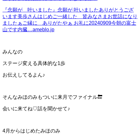
『念願が 叶いました』
念願が 叶いましたありがとうござ
います美歩さんはじめご一緒した 皆みなさまお世話になり
ましたぁご縁に ありがたやぁ お礼に20240909今朝の富士
山です内臓…
ameblo.jp
みんなの
ステージ変える具体的な1歩
お伝えしてるよん♪
そんなみほのみもついに来月でファイナル🔚
会いに来てね♡話を聞かせて♪
4月からはじめたみほのみ