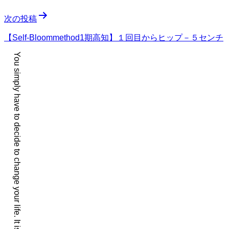
ナ
次の投稿
ビ
ゲ
【Self-Bloommethod1期高知】１回目からヒップ－５センチ
ー
You simply have to decide to change your life. It is that easy.
シ
ョ
ン