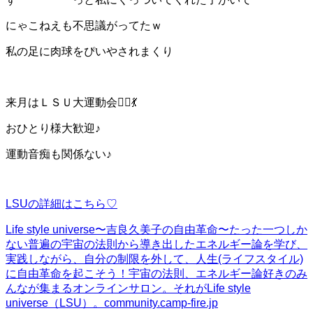
にゃこねえも不思議がってたｗ
私の足に肉球をぴいやされまくり
来月はＬＳＵ大運動会🏃‍♀️💃
おひとり様大歓迎♪
運動音痴も関係ない♪
LSUの詳細はこちら♡
Life style universe〜吉良久美子の自由革命〜
たった一つしか
ない普遍の宇宙の法則から導き出したエネルギー論を学び、
実践しながら、自分の制限を外して、人生(ライフスタイル)
に自由革命を起こそう！宇宙の法則、エネルギー論好きのみ
んなが集まるオンラインサロン。それがLife style
universe（LSU）。
community.camp-fire.jp