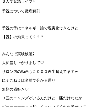
３人で緊急ライブ⚡️
予祝について徹底解剖
予祝の予はエネルギー論で現実化できるけど
【祝】の効果って？？？
みんなで実験検証🧪
大変盛り上がりまして♡
サロン内の動画も２０００再生超えてますｗ
にゃこねえは名前で分かる通り
無類の猫好き♡
３匹のニャンズがいるんだけど一匹だけなぜか
ずーーーーーっと私にくっついてくれた子がいて