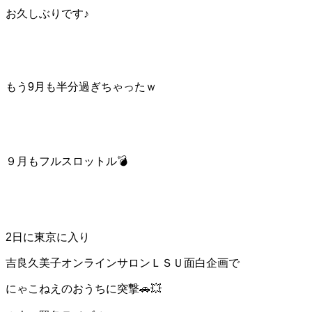
お久しぶりです♪
もう9月も半分過ぎちゃったｗ
９月もフルスロットル💣
2日に東京に入り
吉良久美子オンラインサロンＬＳＵ面白企画で
にゃこねえのおうちに突撃🚗💥