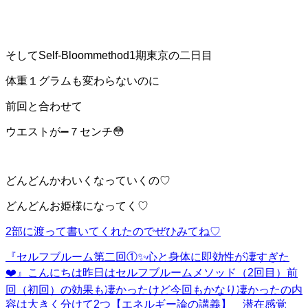
そしてSelf-Bloommethod1期東京の二日目
体重１グラムも変わらないのに
前回と合わせて
ウエストが➖７センチ😳
どんどんかわいくなっていくの♡
どんどんお姫様になってく♡
2部に渡って書いてくれたのでぜひみてね♡
『セルフブルーム第二回①✨心と身体に即効性が凄すぎた
❤️』
こんにちは昨日はセルフブルームメソッド（2回目）前
回（初回）の効果も凄かったけど今回もかなり凄かったの内
容は大きく分けて2つ【エネルギー論の講義】 潜在感覚