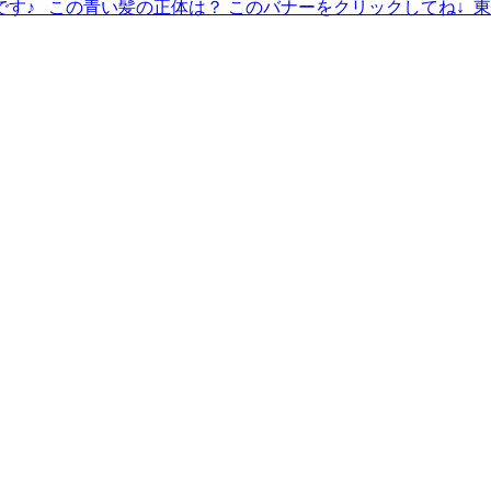
す♪ この青い髪の正体は？ このバナーをクリックしてね↓ 