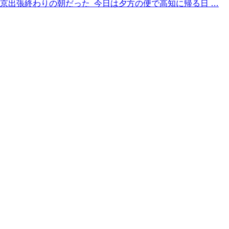
東京出張終わりの朝だった 今日は夕方の便で高知に帰る日 …