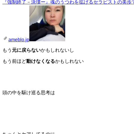
『強制終了－決壊ー』
魂のうつわを拡げるセラピストの美歩で
ameblo.jp
もう
元に戻らない
かもしれないし
もう前ほど
動けなくなる
かもしれない
頭の中を駆け巡る思考は