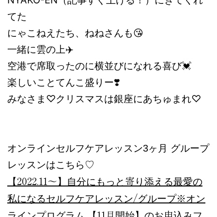
NYAKO-EN（記事すぐ上げる！）にきてくれ
てた
にゃこねえたち、ねねさんも😘
一緒に雲の上✈️
空港で席取ったのに横並びになれる喜び💓
楽しいことてんこ盛りー❣️
みなさま♡クリスマスは銀座にあちゅまれ♡
オンラインセルフケアレッスン3ヶ月 グループ
レッスンはこちら♡
【2022.11～】自分にもっと寄り添える最愛の
私になるセルフケアレッスン/グループ
※オン
ラインプログラム 【11月開始】のお申込みフ