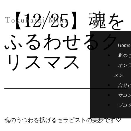
【12/25】魂を
ふるわせるク
Home
リスマス
私の
オン
スン
自分
サロ
ブロ
魂のうつわを拡げるセラピストの美歩です♡