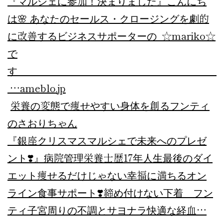
『マルシェに参加！決まりました』
こんにち
は🌸 あなたのセールス・クロージングを劇的
に改善するビジネスサポーターの ☆mariko☆
で
す
…
ameblo.jp
栄養の変態で痩せやすい身体を創るフンティ
のさおりちゃん
『銀座クリスマスマルシェで未来へのプレゼ
ント❣️』
病院管理栄養士歴17年人生最後のダイ
エット痩せるだけじゃない幸福に満ちるオン
ライン食事サポート❣️締め付けない下着 フン
ティ子宮周りの不調とサヨナラ快適な経血…