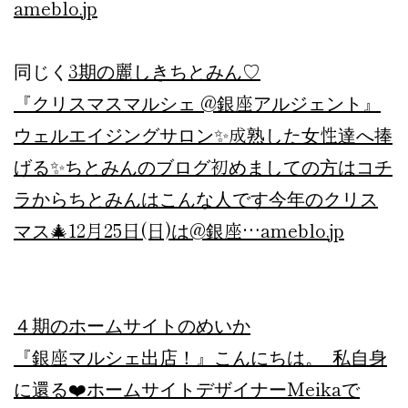
ameblo.jp
3期の麗しきちとみん♡
同じく
『クリスマスマルシェ @銀座アルジェント』
ウェルエイジングサロン✨成熟した女性達へ捧
げる✨ちとみんのブログ初めましての方はコチ
ラからちとみんはこんな人です今年のクリス
マス🎄12月25日(日)は@銀座…
ameblo.jp
４期のホームサイトのめいか
『銀座マルシェ出店！』
こんにちは。 私自身
に還る❤️ホームサイトデザイナーMeikaで