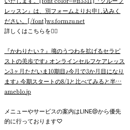
いたします。[font color=#ff3311]『グループ
レッスン』は、別フォームよりお申し込みく
ださい。[/font]
ws.formzu.net
詳しくはこちらを💁‍♀️
『かわりたい？』
魂のうつわを拡げるセラピ
ストの美歩です♪ オンラインセルフケアレッス
ン3ヶ月ただいま10期目♪今月で3か月目になり
ます♪ 今期スタートの8/1と比べてみると半…
ameblo.jp
メニューやサービスの案内はLINE@から優先
的に行っております♡