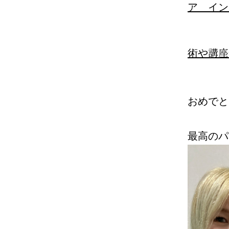
ア イン
術や講座
おめでと
最高のパ