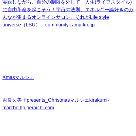
実践しながら、自分の制限を外して、人生(ライフスタイル)
に自由革命を起こそう！宇宙の法則、エネルギー論好きのみ
んなが集まるオンラインサロン。それがLife style
universe（LSU）。
community.camp-fire.jp
Xmasマルシェ
吉良久美子presents_Christmasマルシェ
kirakumi-
marche.hp.peraichi.com