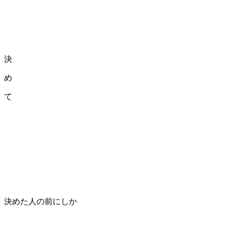
決
め
て
決めた人の前にしか