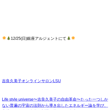
12/25(日)銀座アルジェントにて
吉良久美子オンラインサロンLSU
Life style universe〜吉良久美子の自由革命〜
たった一つしか
ない普遍の宇宙の法則から導き出したエネルギー論を学び、