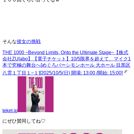
そんな
彼女の挑戦
THE 1000 ~Beyond Limits, Onto the Ultimate Stage~【株式
会社ZUlabo】
【電子チケット】10/5限界を超えて、マイク1
本で究極の舞台へ[めぐろパーシモンホール 大ホール 目黒区
八雲１丁目１−１][2025/10/5(日) 開場: 13:00 /開始: 15:00]
teket.jp
にぜひ賛同してね♡