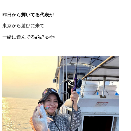
昨日から
輝いてる代表
が
東京から遊びに来て
一緒に遊んでる🎣🍖🦪🐟