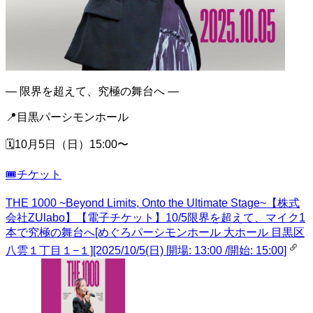
— 限界を超えて、究極の舞台へ —
📍目黒パーシモンホール
🗓10月5日（日）15:00〜
🎟️チケット
THE 1000 ~Beyond Limits, Onto the Ultimate Stage~【株式
会社ZUlabo】
【電子チケット】10/5限界を超えて、マイク1
本で究極の舞台へ[めぐろパーシモンホール 大ホール 目黒区
八雲１丁目１−１][2025/10/5(日) 開場: 13:00 /開始: 15:00]