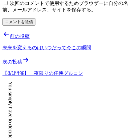
次回のコメントで使用するためブラウザーに自分の名
前、メールアドレス、サイトを保存する。
投
前の投稿
稿
未来を変えるのはいつだって今この瞬間
ナ
次の投稿
ビ
ゲ
【8/1開催】一夜限りの任侠グルコン
ー
シ
ョ
ン